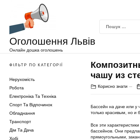
Оголошення
Перейти
Львів
до
вмісту
Оголошення Львів
Онлайн дошка оголошень
Композитн
ФІЛЬТР ПО КАТЕГОРІЇ
чашу из ст
Нерухомість
Корисно знати
Робота
Електроніка Та Техніка
Спорт Та Відпочинок
Бассейн на даче или у
только красивым, но и
Обладнання
Транспорт
Все эти характеристик
Дім Та Дача
бассейнов. Они предла
прямоугольными, зака
Хобі