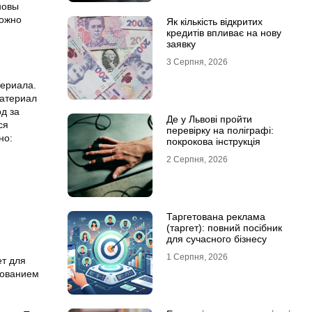
новы
можно
Як кількість відкритих
кредитів впливає на нову
заявку
3 Серпня, 2026
териала.
материал
од за
Де у Львові пройти
ся
перевірку на поліграфі:
но:
покрокова інструкція
2 Серпня, 2026
Таргетована реклама
(таргет): повний посібник
для сучасного бізнесу
1 Серпня, 2026
ет для
дованием