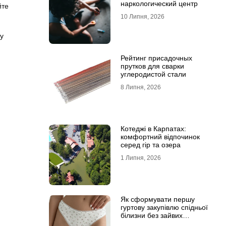
наркологический центр
йте
10 Липня, 2026
у
Рейтинг присадочных
прутков для сварки
углеродистой стали
8 Липня, 2026
Котеджі в Карпатах:
комфортний відпочинок
серед гір та озера
1 Липня, 2026
Як сформувати першу
гуртову закупівлю спідньої
білизни без зайвих
залишків на складі