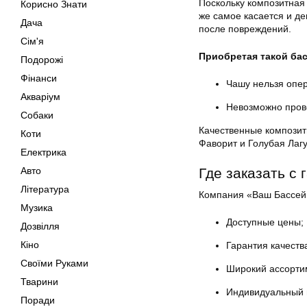
Поскольку композитная
Корисно Знати
же самое касается и д
Дача
после повреждений.
Сім'я
Приобретая такой бас
Подорожі
Фінанси
Чашу нельзя опер
Акваріум
Невозможно прово
Собаки
Качественные композит
Коти
Фаворит и Голубая Лагу
Електрика
Авто
Где заказать с 
Література
Компания «Ваш Бассей
Музика
Доступные цены;
Дозвілля
Кіно
Гарантия качеств
Своїми Руками
Широкий ассортим
Тварини
Индивидуальный п
Поради