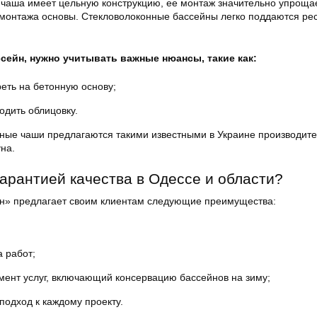
 чаша имеет цельную конструкцию, ее монтаж значительно упрощае
емонтажа основы. Стекловолоконные бассейны легко поддаются ре
сейн, нужно учитывать важные нюансы, такие как:
еть на бетонную основу;
дить облицовку.
ные чаши предлагаются такими известными в Украине производите
на.
гарантией качества в Одессе и области?
н» предлагает своим клиентам следующие преимущества:
а работ;
ент услуг, включающий консервацию бассейнов на зиму;
одход к каждому проекту.