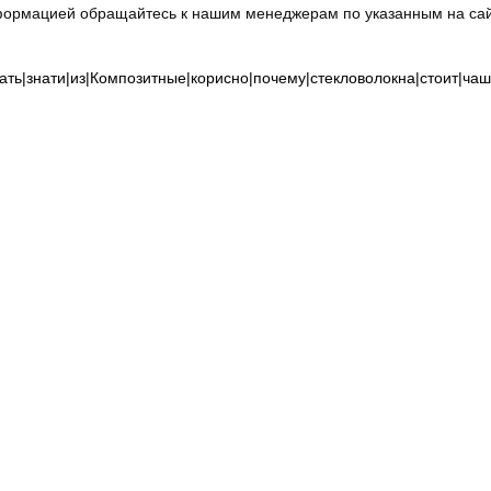
формацией обращайтесь к нашим менеджерам по указанным на са
ать|знати|из|Композитные|корисно|почему|стекловолокна|стоит|чаш