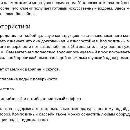
и элементами и многоуровневым дном. Установка композитной ос
после чего клиент получает готовый искусственный водоем. Здесь 
ят такие бассейны.
ктеристики
редставляет собой цельную конструкцию из стекловолоконного ма
это означает, что она долговечная и износостойкая. Композитный 
 его поверхности нет каких-либо пор. Это значительно упрощает ух
ом. Сам материал полностью водонепроницаемый плюс покрывает
моляной пропиткой, выполняющей несколько функций одновремен
 от мелких царапин и сколов.
спарение воды с поверхности.
и тепла.
тигрибковый и антибактериальный эффект.
волокна выдерживает экстремальные температуры, поэтому подойд
 мороз. Композитный бассейн также можно оснастить любым обору
ации воды, гидромассажа.