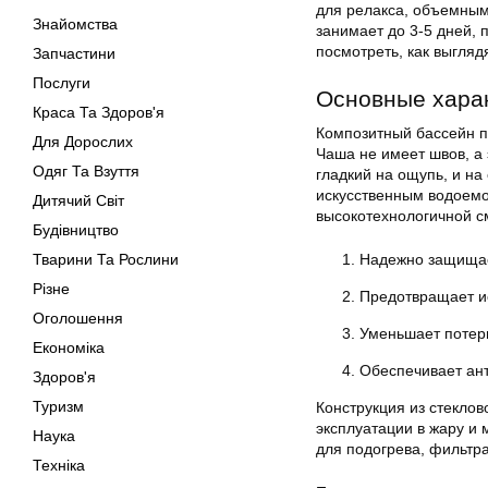
для релакса, объемным
Знайомства
занимает до 3-5 дней, 
посмотреть, как выгляд
Запчастини
Послуги
Основные хара
Краса Та Здоров'я
Композитный бассейн п
Для Дорослих
Чаша не имеет швов, а 
Одяг Та Взуття
гладкий на ощупь, и на
искусственным водоем
Дитячий Світ
высокотехнологичной с
Будівництво
Тварини Та Рослини
Надежно защищает
Різне
Предотвращает и
Оголошення
Уменьшает потер
Економіка
Обеспечивает ан
Здоров'я
Туризм
Конструкция из стекло
эксплуатации в жару и
Наука
для подогрева, фильтр
Техніка