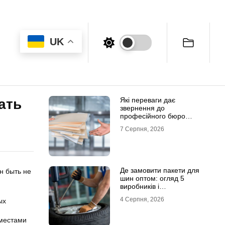
UK
Які переваги дає
ать
звернення до
професійного бюро
перекладів
7 Серпня, 2026
Де замовити пакети для
н быть не
шин оптом: огляд 5
виробників і
постачальників в Україні
4 Серпня, 2026
ых
местами