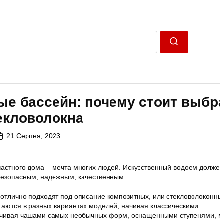
Пошук
ые бассейн: почему стоит выбр
екловолокна
21 Серпня, 2023
 частного дома – мечта многих людей. Искусственный водоем долже
 безопасным, надежным, качественным.
и отлично подходят под описание композитных, или стекловолоконн
гаются в разных вариантах моделей, начиная классическими
нчивая чашами самых необычных форм, оснащенными ступенями, 