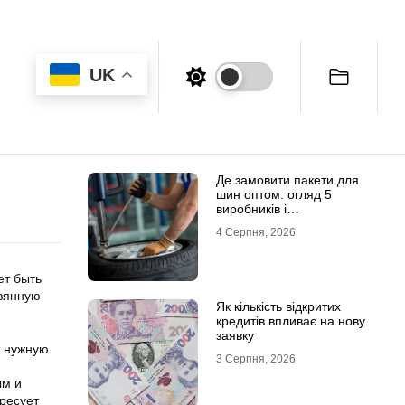
UK
Де замовити пакети для
шин оптом: огляд 5
виробників і
постачальників в Україні
4 Серпня, 2026
ет быть
евянную
Як кількість відкритих
кредитів впливає на нову
заявку
т нужную
3 Серпня, 2026
ым и
ересует