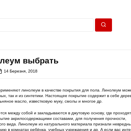
Пошук
олеум выбрать
14 Березня, 2018
применяют линолеум в качестве покрытия для пола. Линолеум мож
ных, так и из синтетики. Настоящее покрытие содержит в себе дер
льняное масло, известковую муку, смолы и многое др.
ся между собой и закладываются в джутовую основу, где проходя
крытие акрилосодержащими составами, для получения прочности,
вого вида. Линолеум из натурального материала признали невредн
ию в комнатах ребёнка, учебных учреждения и др. А если вас инт