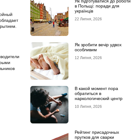
Як підготуватися до роботи
в Польщі: поради для
українців
лойный
22 Липня, 2026
обладает
крытием.
Як зробити вечір удвох
особливим
оводители
12 Липня, 2026
трыми
льников
В какой момент пора
обратиться в
наркологический центр
10 Липня, 2026
Рейтинг присадочных
прутков для сварки