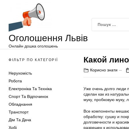
Оголошення
Перейти
Львів
до
вмісту
Оголошення Львів
Онлайн дошка оголошень
Какой лин
ФІЛЬТР ПО КАТЕГОРІЇ
Корисно знати
Нерухомість
Робота
Електроніка Та Техніка
Уже очень долго люди 
сделан как из натураль
Спорт Та Відпочинок
муку, пробковую муку, 
Обладнання
Все компоненты мешают
Транспорт
обработку: сушку и по
Дім Та Дача
долговечности и краси
Хобі
разрешен к использован