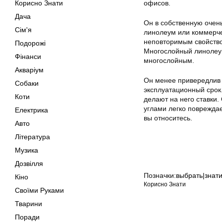
Корисно Знати
офисов.
Дача
Он в собственную очен
Сім'я
линолеум или коммерче
неповторимым свойство
Подорожі
Многослойный линолеум
Фінанси
многослойным.
Акваріум
Он менее привередлив 
Собаки
эксплуатационный срок
Коти
делают на него ставки.
углами легко повреждае
Електрика
вы относитесь.
Авто
Література
Музика
Дозвілля
Позначки:
выбрать|знат
Кіно
Корисно Знати
Своїми Руками
Тварини
Поради