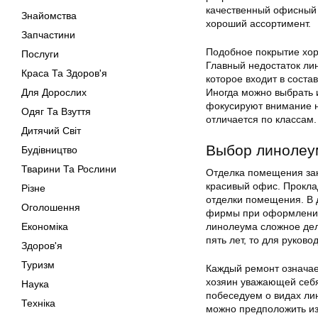
качественный офисный л
Знайомства
хороший ассортимент.
Запчастини
Подобное покрытие хор
Послуги
Главный недостаток ли
Краса Та Здоров'я
которое входит в соста
Для Дорослих
Иногда можно выбрать 
фокусируют внимание на 
Одяг Та Взуття
отличается по классам.
Дитячий Світ
Выбор линолеу
Будівництво
Тварини Та Рослини
Отделка помещения зак
красивый офис. Прокла
Різне
отделки помещения. В 
Оголошення
фирмы при оформлении 
Економіка
линолеума сложное дел
пять лет, то для руков
Здоров'я
Туризм
Каждый ремонт означает
хозяин уважающей себя
Наука
побеседуем о видах лин
Техніка
можно предположить из