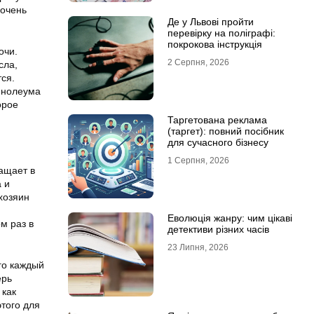
 очень
Де у Львові пройти
перевірку на поліграфі:
покрокова інструкція
очи.
2 Серпня, 2026
сла,
ся.
инолеума
орое
Таргетована реклама
(таргет): повний посібник
для сучасного бізнесу
1 Серпня, 2026
ащает в
 и
хозяин
Еволюція жанру: чим цікаві
м раз в
детективи різних часів
23 Липня, 2026
го каждый
ерь
 как
того для