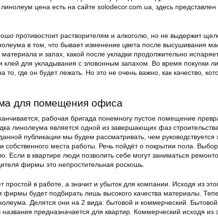
инолеум цена есть на сайте solodecor.com.ua, здесь представлен
ошо противостоит растворителям и алкоголю, но не выдержит щел
нолеума в том, что бывает изменение цвета после высушивания ма
в материала и запах, какой после укладки продолжительно испаряет
и клей для укладывания с зловонным запахом. Во время покупки л
то, где он будет лежать. Но это не очень важно, как качество, кот
ма для помещения офиса
анчивается, рабочая бригада понемногу пустое помещение превр
дка линолеума является одной из завершающих фаз строительства
данной публикации мы будем рассматривать, чем руководствуется 
собственного места работы. Речь пойдёт о покрытии пола. Выбор
о. Если в квартире люди позволить себе могут заниматься ремонто
одителя фирмы это непростительная роскошь.
 простой в работе, а значит и убыток для компании. Исходя из это
 фирмы будет подбирать лишь высокого качества материалы. Теп
олеума. Делятся они на 2 вида: бытовой и коммерческий. Бытовой
 названия предназначается для квартир. Коммерческий исходя из э