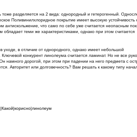
ь тоже разделяется на 2 вида: однородный и гетерогенный. Однос
ское Поливинилхлоридное покрытие имеет высокую устойчивость 
м антискольжение, что само по себе уже считается неопасным по
 обладает теми же характеристиками, однако при этом считается
в уходе, в отличие от однородного, однако имеет небольшой
. Ключевой конкурент линолеума считается ламинат. Но не все рук
 Он намного дорогой, при этом при падении на него предмета с ос
тся. Авторитет или долговечность? Вам решать к какому типу нача
и|Какой|корисно|линолеум