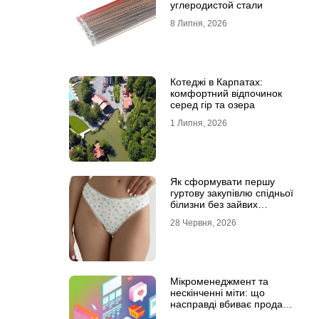
углеродистой стали
8 Липня, 2026
Котеджі в Карпатах:
комфортний відпочинок
серед гір та озера
1 Липня, 2026
Як сформувати першу
гуртову закупівлю спідньої
білизни без зайвих
залишків на складі
28 Червня, 2026
Мікроменеджмент та
нескінченні міти: що
насправді вбиває продажі
в IT-аутсорсі