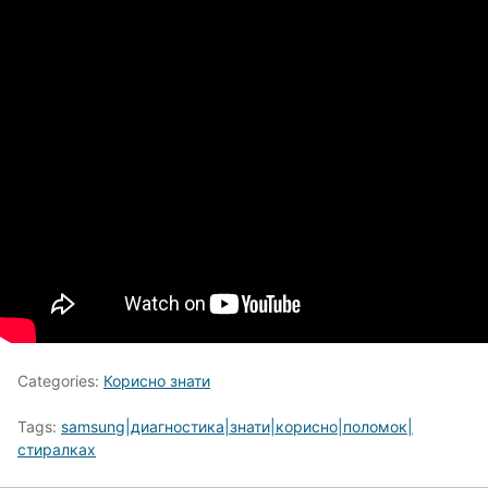
Categories:
Корисно знати
Tags:
samsung|диагностика|знати|корисно|поломок|
стиралках