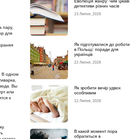
Еволюція жанру: чим цікаві
детективи різних часів
23 Липня, 2026
а пару,
ор для
Як підготуватися до роботи
храняя
в Польщі: поради для
українців
22 Липня, 2026
. В одном
тиварка,
блюда. Вы
Як зробити вечір удвох
урт или
особливим
ится к
12 Липня, 2026
ку.
В какой момент пора
ть
обратиться в
 старта,