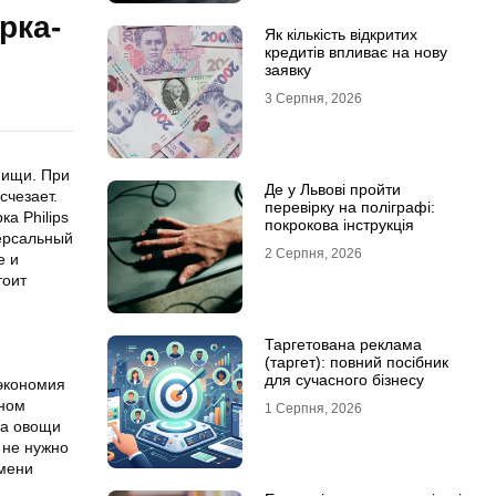
рка-
Як кількість відкритих
кредитів впливає на нову
заявку
3 Серпня, 2026
пищи. При
Де у Львові пройти
счезает.
перевірку на поліграфі:
а Philips
покрокова інструкція
ерсальный
2 Серпня, 2026
е и
тоит
Таргетована реклама
(таргет): повний посібник
для сучасного бізнесу
 экономия
нном
1 Серпня, 2026
 а овощи
 не нужно
емени