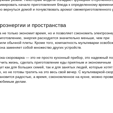
аммировать начало приготовления блюда к определенному времени
но вернуться домой и почувствовать аромат свежеприготовленного р
роэнергии и пространства
 не только экономит время, но и позволяет сэкономить электроэне
иготовлению, энергия расходуется значительно меньше, чем при
или обычной плиты. Кроме того, компактность мультиварки освобо
к она заменяет собой множество других устройств.
рка-скороварка — это не просто кухонный прибор, это надежный п
гчить жизнь, сделать приготовление еды приятным и экономичным
т как для больших семей, так и для занятых людей, которые хотят
, но не готовы тратить на это весь свой вечер. С мультиваркой-ско
новится радостью, а время, сэкономленное на кухне, можно прове
 любимым делам.