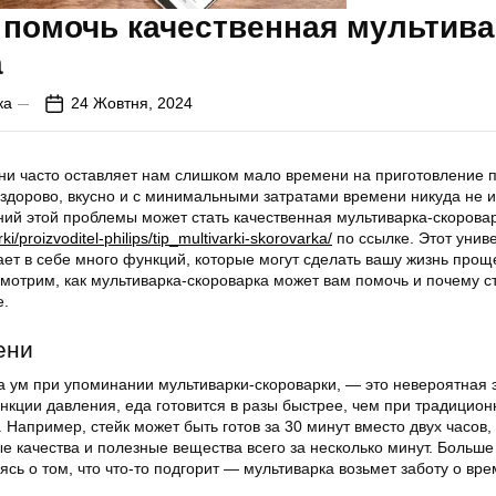
помочь качественная мультива
а
ка
24 Жовтня, 2024
и часто оставляет нам слишком мало времени на приготовление 
здорово, вкусно и с минимальными затратами времени никуда не и
ий этой проблемы может стать качественная мультиварка-скороварк
arki/proizvoditel-philips/tip_multivarki-skorovarka/
по ссылке. Этот унив
ет в себе много функций, которые могут сделать вашу жизнь прощ
мотрим, как мультиварка-скороварка может вам помочь и почему с
е.
ени
на ум при упоминании мультиварки-скороварки, — это невероятная
нкции давления, еда готовится в разы быстрее, чем при традицио
 Например, стейк может быть готов за 30 минут вместо двух часов,
е качества и полезные вещества всего за несколько минут. Больше
оясь о том, что что-то подгорит — мультиварка возьмет заботу о вр