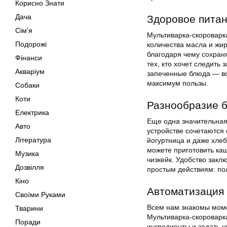
Корисно Знати
Дача
Здоровое пита
Сім'я
Мультиварка-скороварк
Подорожі
количества масла и жир
благодаря чему сохран
Фінанси
тех, кто хочет следить
Акваріум
запеченные блюда — вс
максимум пользы.
Собаки
Коти
Разнообразие б
Електрика
Еще одна значительная
Авто
устройстве сочетаются 
Література
йогуртница и даже хлеб
можете приготовить каш
Музика
чизкейк. Удобство заклю
Дозвілля
простым действиям: по
Кіно
Автоматизация
Своїми Руками
Всем нам знакомы момен
Тварини
Мультиварка-скороварк
Поради
ингредиенты и задать 