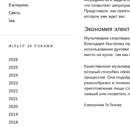
Езотерика
что позволяет запрогр
Представьте, как прият
Свята
которое уже ждет вас.
Їжа
Экономия элект
Мультиварка-скороварка
Благодаря быстрому пр
ФІЛЬТР ЗА РОКАМИ
использовании духовки 
место на кухне, так ка
2026
Качественная мультива
2025
который способен обле
2024
процессом. Она подойде
разнообразно и полезно
2023
приготовление пищи ста
2022
семьей или посвятить
2021
Електроніка Та Техніка
2020
2019
2018