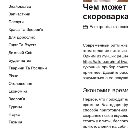
Чем может 
Знайомства
Запчастини
скороварк
Послуги
Електроніка та техні
Краса Та Здоров'я
Для Дорослих
Одяг Та Взуття
Современный ритм жизн
этом желание питаться 
Дитячий Світ
Одним из лучших решен
Будівництво
https://allo.ua/ru/mul-tiv
кухонный прибор сочета
Тварини Та Рослини
приятнее. Давайте расс
Різне
задуматься о ее покупк
Оголошення
Экономия врем
Економіка
Здоров'я
Первое, что приходит 
времени. Благодаря фу
Туризм
способе приготовления.
Наука
сохраняют свои вкусовы
стоять у плиты, беспок
Техніка
приготовления на себя.