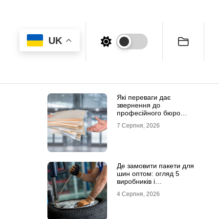
UK
Які переваги дає
звернення до
професійного бюро
перекладів
7 Серпня, 2026
Де замовити пакети для
шин оптом: огляд 5
виробників і
постачальників в Україні
4 Серпня, 2026