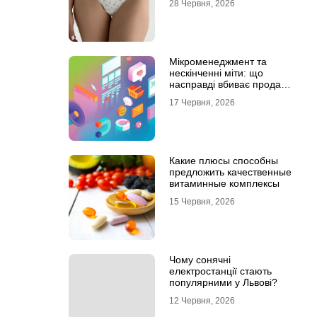
28 Червня, 2026
Мікроменеджмент та
нескінченні міти: що
насправді вбиває продажі
в IT-аутсорсі
17 Червня, 2026
Какие плюсы способны
предложить качественные
витаминные комплексы
15 Червня, 2026
Чому сонячні
електростанції стають
популярними у Львові?
12 Червня, 2026