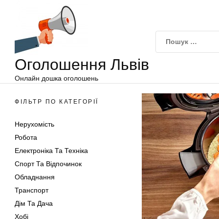
Оголошення
Перейти
Львів
до
вмісту
Оголошення Львів
Онлайн дошка оголошень
ФІЛЬТР ПО КАТЕГОРІЇ
Нерухомість
Робота
Електроніка Та Техніка
Спорт Та Відпочинок
Обладнання
Транспорт
Дім Та Дача
Хобі