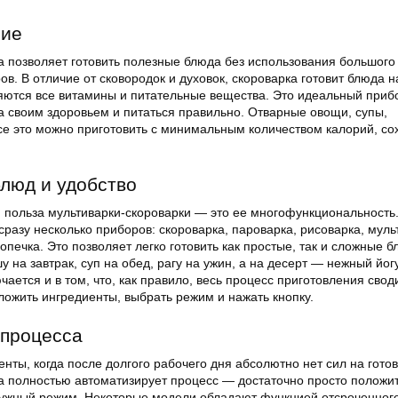
ние
а позволяет готовить полезные блюда без использования большого
ов. В отличие от сковородок и духовок, скороварка готовит блюда н
яются все витамины и питательные вещества. Это идеальный приб
 за своим здоровьем и питаться правильно. Отварные овощи, супы,
е это можно приготовить с минимальным количеством калорий, со
люд и удобство
 польза мультиварки-скороварки — это ее многофункциональность
сразу несколько приборов: скороварка, пароварка, рисоварка, муль
опечка. Это позволяет легко готовить как простые, так и сложные 
у на завтрак, суп на обед, рагу на ужин, а на десерт — нежный йог
чается и в том, что, как правило, весь процесс приготовления свод
ложить ингредиенты, выбрать режим и нажать кнопку.
 процесса
ты, когда после долгого рабочего дня абсолютно нет сил на готов
а полностью автоматизирует процесс — достаточно просто положи
нужный режим. Некоторые модели обладают функцией отсроченного