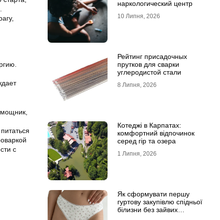
наркологический центр
.
10 Липня, 2026
агу,
Рейтинг присадочных
прутков для сварки
ргию.
углеродистой стали
ждает
8 Липня, 2026
омощник,
Котеджі в Карпатах:
 питаться
комфортний відпочинок
роваркой
серед гір та озера
сти с
1 Липня, 2026
Як сформувати першу
гуртову закупівлю спідньої
білизни без зайвих
залишків на складі