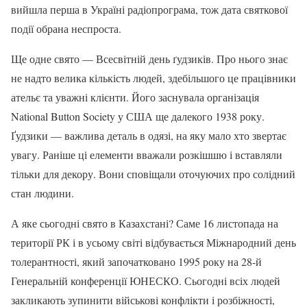
вийшла перша в Україні радіопрограма, тож дата святкової
події обрана неспроста.
Ще одне свято — Всесвітній день ґудзиків. Про нього знає
не надто велика кількість людей, здебільшого це працівники
ательє та уважні клієнти. Його заснувала організація
National Button Society у США ще далекого 1938 року.
Ґудзики — важлива деталь в одязі, на яку мало хто звертає
увагу. Раніше ці елементи вважали розкішшю і вставляли
тільки для декору. Вони сповіщали оточуючих про солідний
стан людини.
А яке сьогодні свято в Казахстані? Саме 16 листопада на
території РК і в усьому світі відбувається Міжнародний день
толерантності, який започатковано 1995 року на 28-й
Генеральній конференції ЮНЕСКО. Сьогодні всіх людей
закликають зупинити військові конфлікти і розбіжності,