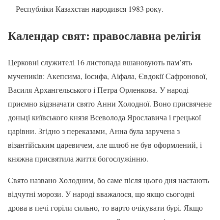
Республіки Казахстан народився 1983 року.
Календар свят: православна релігія
Церковні служителі 16 листопада вшановують пам’ять
мучеників: Акепсима, Іосифа, Аіфала, Євдокії Сафронової,
Василя Архангельського і Петра Орленкова. У народі
приємно відзначати свято Анни Холодної. Воно присвячене
доньці київського князя Всеволода Ярославича і грецької
царівни. Згідно з переказами, Анна була заручена з
візантійським царевичем, але шлюб не був оформлений, і
княжна присвятила життя богослужінню.
Свято названо Холодним, бо саме після цього дня настають
відчутні морози. У народі вважалося, що якщо сьогодні
дрова в печі горіли сильно, то варто очікувати бурі. Якщо