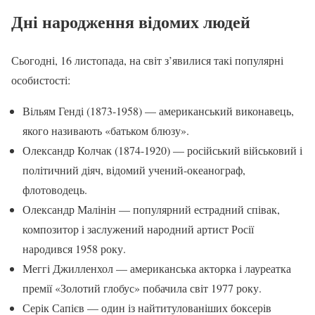
Дні народження відомих людей
Сьогодні, 16 листопада, на світ з’явилися такі популярні
особистості:
Вільям Генді (1873-1958) — американський виконавець,
якого називають «батьком блюзу».
Олександр Колчак (1874-1920) — російський військовий і
політичний діяч, відомий учений-океанограф,
флотоводець.
Олександр Малінін — популярний естрадний співак,
композитор і заслужений народний артист Росії
народився 1958 року.
Меггі Джилленхол — американська акторка і лауреатка
премії «Золотий глобус» побачила світ 1977 року.
Серік Сапієв — один із найтитулованіших боксерів