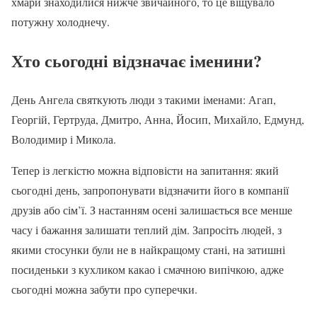
хмари знаходилися нижче звичайного, то це віщувало
потужну холоднечу.
Хто сьогодні відзначає іменини?
День Ангела святкують люди з такими іменами: Агап,
Георгій, Гертруда, Дмитро, Анна, Йосип, Михайло, Едмунд,
Володимир і Микола.
Тепер із легкістю можна відповісти на запитання: який
сьогодні день, запропонувати відзначити його в компанії
друзів або сім’ї. З настанням осені залишається все менше
часу і бажання залишати теплий дім. Запросіть людей, з
якими стосунки були не в найкращому стані, на затишні
посиденьки з кухликом какао і смачною випічкою, адже
сьогодні можна забути про суперечки.