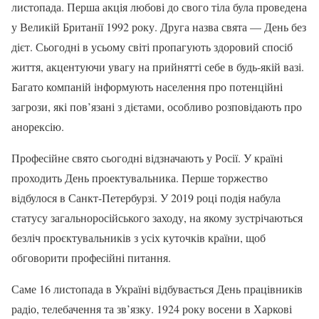
листопада. Перша акція любові до свого тіла була проведена
у Великій Британії 1992 року. Друга назва свята — День без
дієт. Сьогодні в усьому світі пропагують здоровий спосіб
життя, акцентуючи увагу на прийнятті себе в будь-якій вазі.
Багато компаній інформують населення про потенційні
загрози, які пов’язані з дієтами, особливо розповідають про
анорексію.
Професійне свято сьогодні відзначають у Росії. У країні
проходить День проектувальника. Перше торжество
відбулося в Санкт-Петербурзі. У 2019 році подія набула
статусу загальноросійського заходу, на якому зустрічаються
безліч проєктувальників з усіх куточків країни, щоб
обговорити професійні питання.
Саме 16 листопада в Україні відбувається День працівників
радіо, телебачення та зв’язку. 1924 року восени в Харкові