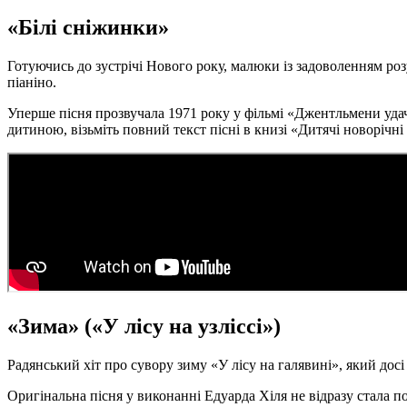
«Білі сніжинки»
Готуючись до зустрічі Нового року, малюки із задоволенням р
піаніно.
Уперше пісня прозвучала 1971 року у фільмі «Джентльмени удач
дитиною, візьміть повний текст пісні в книзі «Дитячі новорічні 
«Зима» («У лісу на узліссі»)
Радянський хіт про сувору зиму «У лісу на галявині», який дос
Оригінальна пісня у виконанні Едуарда Хіля не відразу стала п