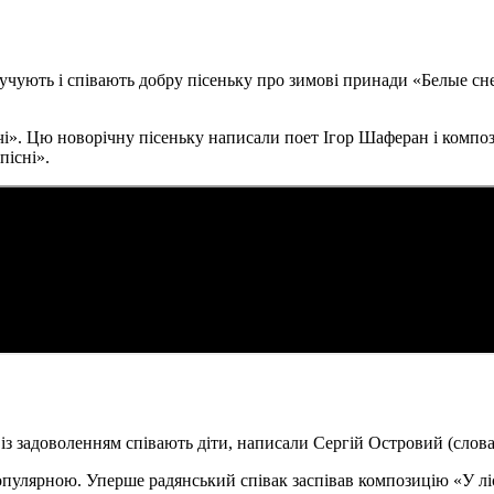
озучують і співають добру пісеньку про зимові принади «Белые 
і». Цю новорічну пісеньку написали поет Ігор Шаферан і компози
пісні».
і із задоволенням співають діти, написали Сергій Островий (слова
опулярною. Уперше радянський співак заспівав композицію «У лісу