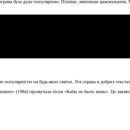
ограма була дуже популярною. Пізніше, змінивши аранжування, Хі
ю популярністю на будь-яких святах. Уся справа в добрих текста
ино» (1984) прозвучала пісня «Кабы не было зимы». Це завзята 