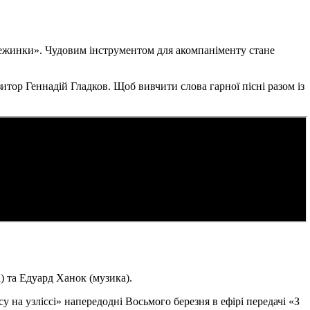
снежинки». Чудовим інструментом для акомпаніменту стане
тор Геннадій Гладков. Щоб вивчити слова гарної пісні разом із
) та Едуард Ханок (музика).
 на узліссі» напередодні Восьмого березня в ефірі передачі «З