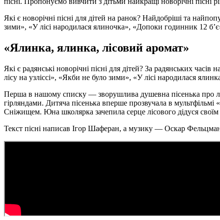
пісні. Пропонуємо вивчити з дітьми найкращі новорічні пісні рі
Які є новорічні пісні для дітей на ранок? Найдобріші та найпоп
зими», «У лісі народилася ялиночка», «Допоки годинник 12 б’є»
«Ялинка, ялинка, лісовий аромат»
Які є радянські новорічні пісні для дітей? За радянських часів
лісу на узліссі», «Якби не було зими», «У лісі народилася ялин
Перша в нашому списку — зворушлива душевна пісенька про лі
гірляндами. Дитяча пісенька вперше прозвучала в мультфільмі 
Сніжищем. Юна школярка зачепила серце лісового дідуся своїм
Текст пісні написав Ігор Шаферан, а музику — Оскар Фельцман