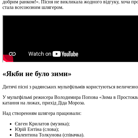
добрим ранком!». Пісня не викликала жодного відгуку, хоча пр
стала всесоюзним шлягером.
«Якби не було зими»
Дитячі пісні з радянських мультфільмів користуються величезно
У мультфільмі режисера Володимира Попова «Зима в Простокваш
катання на лижах, прихід Діда Мороза.
Над створенням шлягера працювали:
Євген Крилатов (музика);
Юрій Ентіна (слова);
Валентина Толкунова (співачка).