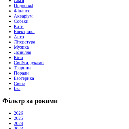
Сім'я
Подорожі
Фінанси
Акваріум
Собаки
Коти
Електрика
Авто
Література
Музика
Дозвілля
Кіно
Своїми руками
Тварини
Поради
Езотерика
Свята
Їжа
Фільтр за роками
2026
2025
2024
2023