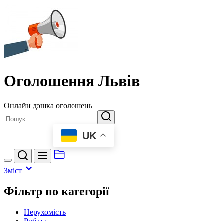
Перейти
Оголошення
до
Львів
вмісту
Оголошення Львів
Онлайн дошка оголошень
Пошук
UK
Зміст
Фільтр по категорії
Нерухомість
Робота