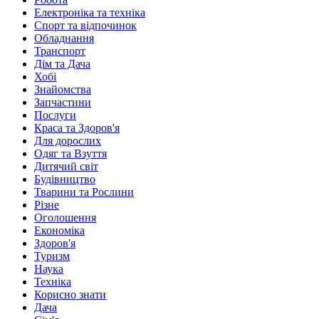
Електроніка та техніка
Спорт та відпочинок
Обладнання
Транспорт
Дім та Дача
Хобі
Знайомства
Запчастини
Послуги
Краса та Здоров'я
Для дорослих
Одяг та Взуття
Дитячий світ
Будівництво
Тварини та Рослини
Різне
Оголошення
Економіка
Здоров'я
Туризм
Наука
Техніка
Корисно знати
Дача