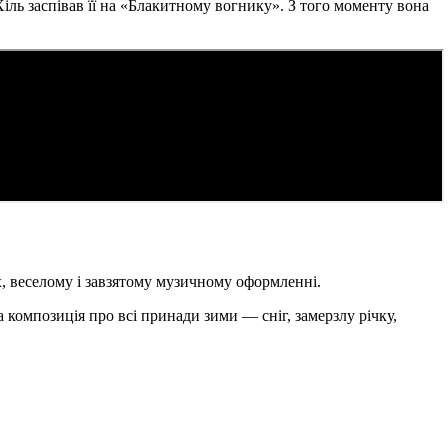
ль заспівав її на «Блакитному вогнику». З того моменту вона
х, веселому і завзятому музичному оформленні.
композиція про всі принади зими — сніг, замерзлу річку,