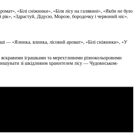
ромат», «Білі сніжинки», «Біля лісу на галявині», «Якби не було
 рік», «Здрастуй, Дідусю, Морозе, бородочку і червоний ніс».
міші — «Ялинка, ялинка, лісовий аромат», «Білі сніжинки», «У
ь яскравими іграшками та мерехтливими різнокольоровими
варишувати зі шкідливим хранителем лісу — Чудовиськом-