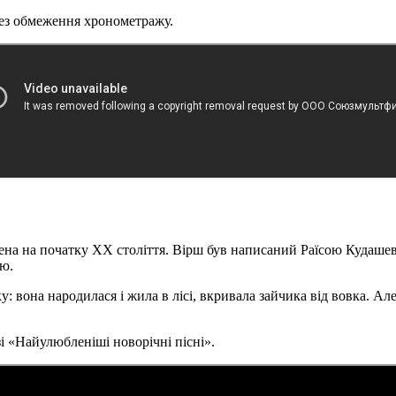
рез обмеження хронометражу.
на на початку XX століття. Вірш був написаний Раїсою Кудашево
ію.
у: вона народилася і жила в лісі, вкривала зайчика від вовка. А
зі «Найулюбленіші новорічні пісні».