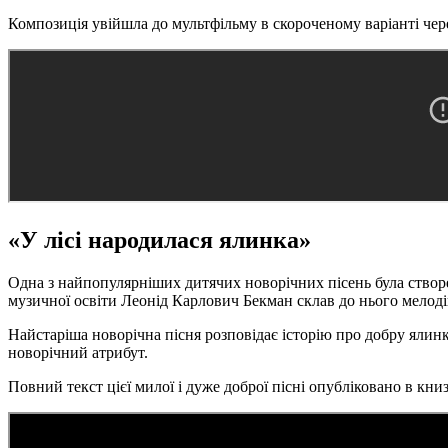
Композиція увійшла до мультфільму в скороченому варіанті че
«У лісі народилася ялинка»
Одна з найпопулярніших дитячих новорічних пісень була створе
музичної освіти Леонід Карлович Бекман склав до нього мелод
Найстаріша новорічна пісня розповідає історію про добру ялинк
новорічний атрибут.
Повний текст цієї милої і дуже доброї пісні опубліковано в кни