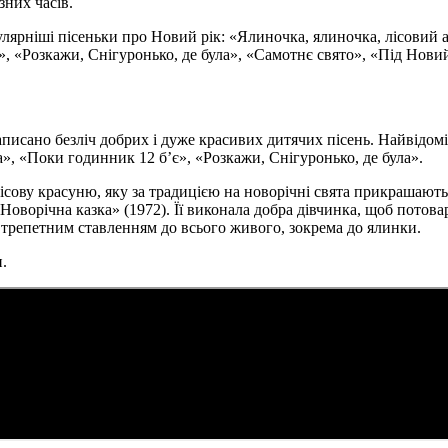
зних часів.
улярніші пісеньки про Новий рік: «Ялиночка, ялиночка, лісовий а
, «Розкажи, Снігуронько, де була», «Самотнє свято», «Під Новий
 написано безліч добрих і дуже красивих дитячих пісень. Найвідо
ка», «Поки годинник 12 б’є», «Розкажи, Снігуронько, де була».
сову красуню, яку за традицією на новорічні свята прикрашают
«Новорічна казка» (1972). Її виконала добра дівчинка, щоб пото
 трепетним ставленням до всього живого, зокрема до ялинки.
.