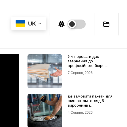
UK
Які переваги дає
звернення до
професійного бюро
перекладів
7 Серпня, 2026
Де замовити пакети для
шин оптом: огляд 5
виробників і
постачальників в Україні
4 Серпня, 2026