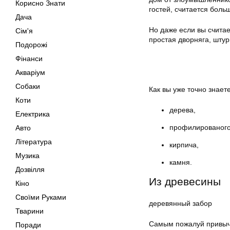
Корисно Знати
гостей, считается боль
Дача
Но даже если вы считае
Сім'я
простая дворняга, шту
Подорожі
Фінанси
Акваріум
Собаки
Как вы уже точно знаете
Коти
дерева,
Електрика
профилированого
Авто
Література
кирпича,
Музика
камня.
Дозвілля
Из древесины
Кіно
Своїми Руками
деревянный забор
Тварини
Самым пожалуй прив
Поради