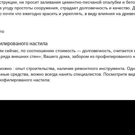
струкции, не просит заливания цементно-песчаной опалубки и бет
в угоду простоты сооружения, страдает долговечность и качество.
почти что ежегодно красить и укреплять, в виду влияния на древе
то
илированого настила
и сейчас, по соотношению стоимость — долговечность, считается 
о ряда внешних стен»; Вашего дома, забором из профилированого н
можно : опыт строительства, наличие ремонтного инструмента. Одн
чные средства, можно всегда нанять специалистов. Посмотрите ви
профилированого настила: