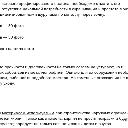
истового профилированого настила, необходимо отметить его
, отсутствие начальной потребности в окрашивании и простота мон
циализированными шурупами по металлу, через волну.
ого настила фото
 прочности и долговечности не только совсем не уступают, но и
ых собратьев из металлопрофиля. Однако для их сооружения нео
ом, либо найти подобного мастера. Но каменные ограждения не 
у уходу.
м
материалом используемым
при строительстве наружных огражден
ется кирпич. Также как и камень, кирпич не просит покраски и буд
ультат, порадует не только вас, но и ваших деток и внуков