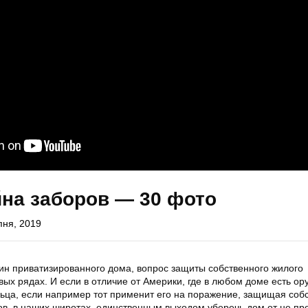
на заборов — 30 фото
пня, 2019
ин приватизированного дома, вопрос защиты собственного жилого
ых рядах. И если в отличие от Америки, где в любом доме есть ор
льца, если например тот применит его на поражение, защищая соб
в, в наших широтах, единственным выходом уберечь дом от не п