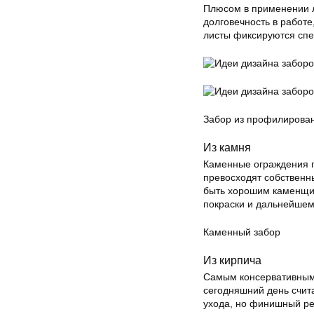
Плюсом в применении л
долговечность в работе
листы фиксируются спе
Забор из профилирован
Из камня
Каменные ограждения по
превосходят собственн
быть хорошим каменщик
покраски и дальнейшем
Каменный забор
Из кирпича
Самым консервативны
сегодняшний день счита
ухода, но финишный рез