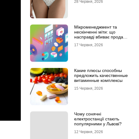
28 Червня, 2026
Мікроменеджмент та
нескінченні міти: що
насправді вбиває продажі
в IT-аутсорсі
17 Червня, 2026
Какие плюсы способны
предложить качественные
витаминные комплексы
15 Червня, 2026
Чому сонячні
електростанції стають
популярними у Львові?
12 Червня, 2026