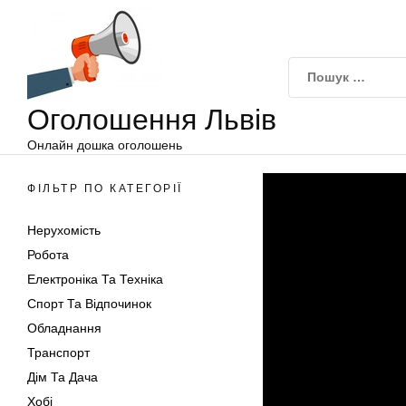
Оголошення
Перейти
Львів
до
вмісту
Оголошення Львів
Онлайн дошка оголошень
ФІЛЬТР ПО КАТЕГОРІЇ
Нерухомість
Робота
Електроніка Та Техніка
Спорт Та Відпочинок
Обладнання
Транспорт
Дім Та Дача
Хобі