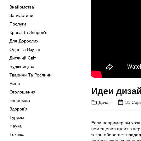
Знайомства
Запчастини
Послуги
Краса Та Здоров'я
Для Дорослих
Одяг Та Взуття
Дитячий Світ
Будівництво
Тварини Та Рослини
Різне
Идеи дизай
Оголошення
Економіка
Дача
31 Сер
Здоров'я
Туризм
Если например вы хозя
Наука
помещения стоит в перв
Техніка
закон оберегает владе
дом от злоумышленнико