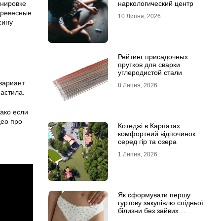
онировке
наркологический центр
 Древесные
10 Липня, 2026
сину
Рейтинг присадочных
прутков для сварки
углеродистой стали
вариант
8 Липня, 2026
астила.
ако если
део про
Котеджі в Карпатах:
комфортний відпочинок
серед гір та озера
1 Липня, 2026
Як сформувати першу
гуртову закупівлю спідньої
білизни без зайвих
залишків на складі