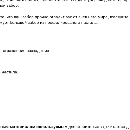
шой забор.
те, что ваш забор прочно оградит вас от внешнего мира, взгляните 
рмует большой забор из профилированого настила.
, ограждения возводят из :
 настила,
ычным
материалом используемым
для строительства, считается д