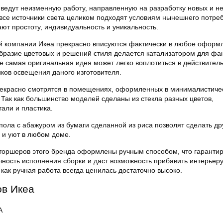
ведут неизменную работу, направленную на разработку новых и 
все источники света целиком подходят условиям нынешнего потре
ают простоту, индивидуальность и уникальность.
й компании Икеа прекрасно вписуются фактически в любое оформ
бразие цветовых и решений стиля делается катализатором для фа
е самая оригинальная идея может легко воплотиться в действитель
ков освещения даного изготовителя.
екрасно смотрятся в помещениях, оформленных в минималистиче
, Так как большинство моделей сделаны из стекла разных цветов,
али и пластика.
пола с абажуром из бумаги сделанной из риса позволят сделать д
о и уют в любом доме.
торшеров этого бренда оформлены ручным способом, что гарантир
очность исполнения сборки и даст возможность прибавить интерьер
 как ручная работа всегда ценилась достаточно высоко.
в Икеа
A