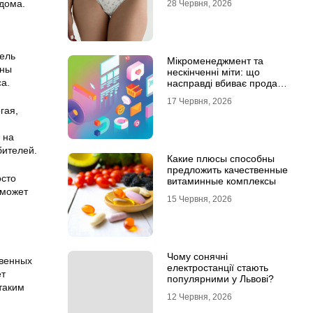
дома.
28 Червня, 2026
ель
Мікроменеджмент та
бны
нескінченні міти: що
а.
насправді вбиває продажі
в IT-аутсорсі
17 Червня, 2026
гая,
 на
бителей.
Какие плюсы способны
предложить качественные
осто
витаминные комплексы
 может
15 Червня, 2026
Чому сонячні
твенных
електростанції стають
ет
популярними у Львові?
таким
12 Червня, 2026