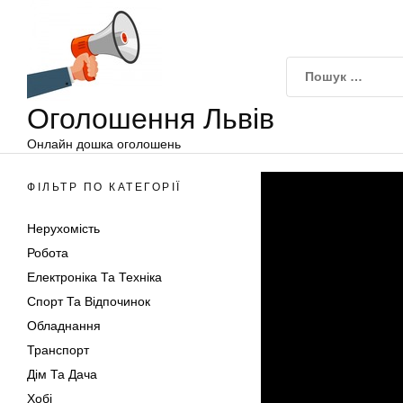
Оголошення
Перейти
Львів
до
вмісту
Оголошення Львів
Онлайн дошка оголошень
ФІЛЬТР ПО КАТЕГОРІЇ
Нерухомість
Робота
Електроніка Та Техніка
Спорт Та Відпочинок
Обладнання
Транспорт
Дім Та Дача
Хобі