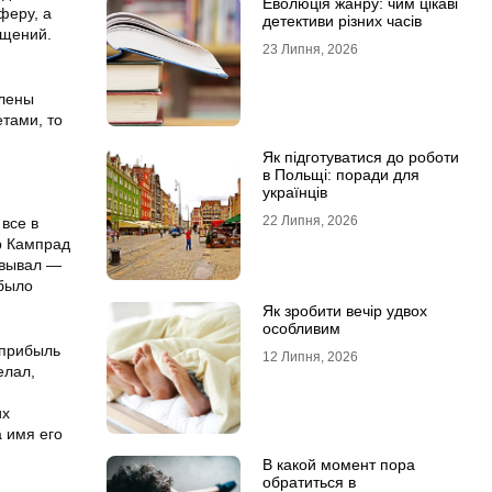
Еволюція жанру: чим цікаві
феру, а
детективи різних часів
ещений.
23 Липня, 2026
млены
тами, то
Як підготуватися до роботи
в Польщі: поради для
українців
22 Липня, 2026
все в
р Кампрад
овывал —
 было
Як зробити вечір удвох
особливим
 прибыль
12 Липня, 2026
елал,
их
а имя его
В какой момент пора
обратиться в