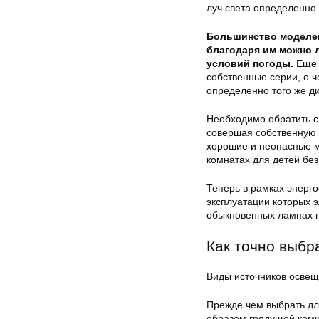
луч света определенно
Большинство моделей
благодаря им можно л
условий погоды.
Еще 
собственные серии, о 
определенно того же ди
Необходимо обратить с
совершая собственную 
хорошие и неопасные м
комнатах для детей без
Теперь в рамках энерг
эксплуатации которых э
обыкновенных лампах н
Как точно выбр
Виды источников освещ
Прежде чем выбрать дл
образом грядущей комн