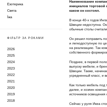
Наименование компан
Езотерика
инициалов торговой ф
Свята
каком он состоял.
Їжа
В конце 40-х годов Ин
Швеции недоступна. Ока
обычные столы считали
ФІЛЬТР ЗА РОКАМИ
Он решил поправить по
и легкодоступную по ц
на реализацию. Так ко
2026
собственного формиро
2025
2024
Позднее, в первой поло
выпуску мебели, и бре
2023
Швеции. Также, начина
2022
усредненный класс, и в
2021
Как только мебель под 
2020
далее, и хозяин компа
2019
источников освещения 
2018
Сейчас у руля Икеа сто