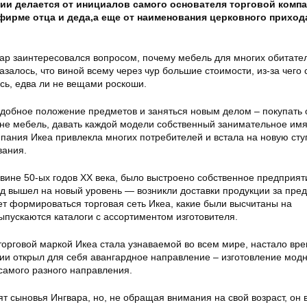
ии делается от инициалов самого основателя торговой компа
ирме отца и деда,а еще от наименования церковного прихода
гвар заинтересовался вопросом, почему мебель для многих обитате
залось, что виной всему через чур большие стоимости, из-за чего 
сь, едва ли не вещами роскоши.
добное положение предметов и заняться новым делом – покупать
ене мебель, давать каждой модели собственный занимательное имя
мпания Икеа привлекла многих потребителей и встала на новую сту
вания.
вине 50-ых годов XX века, было выстроено собственное предприят
нд вышел на новый уровень — возникли доставки продукции за пре
ет формироваться торговая сеть Икеа, какие были высчитаны на
ыпускаются каталоги с ассортиментом изготовителя.
торговой маркой Икеа стала узнаваемой во всем мире, настало вр
нии открыл для себя авангардное направление – изготовление мод
самого разного направления.
ят сыновья Ингвара, но, не обращая внимания на свой возраст, он 