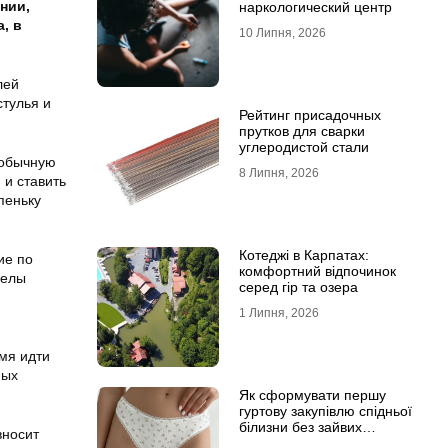
нии,
наркологический центр
, в
10 Липня, 2026
лей
стулья и
Рейтинг присадочных
прутков для сварки
углеродистой стали
 обычную
8 Липня, 2026
 и ставить
пеньку
Котеджі в Карпатах:
ие по
комфортний відпочинок
делы
серед гір та озера
1 Липня, 2026
емя идти
ных
Як сформувати першу
гуртову закупівлю спідньої
білизни без зайвих
вносит
залишків на складі