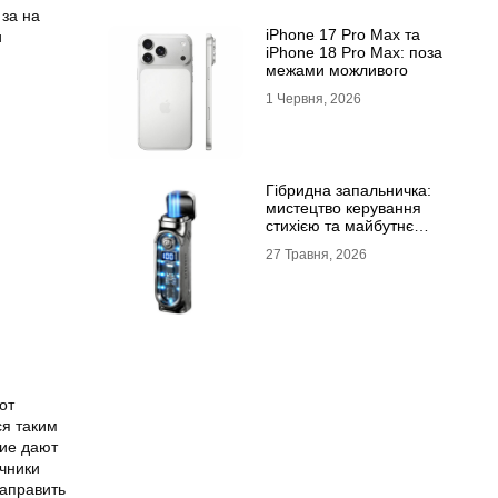
за на
iPhone 17 Pro Max та
и
iPhone 18 Pro Max: поза
межами можливого
1 Червня, 2026
Гібридна запальничка:
мистецтво керування
стихією та майбутнє
портативного вогню
27 Травня, 2026
от
ся таким
кие дают
чники
аправить