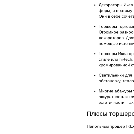
Декораторы Икеа 
форм, и поэтому 
Они в себе сочет
Торшеры торгово
Огромное разноо
декораторов. Даж
помощью источни
Торшеры Икеа пр
стиле или hi-tech
хромированной ст
Светильники для 
обстановку, тепл
Многие абажуры 
аккуратность и т
эстетичности, Так
Плюсы торшеро
Напольный трошер IKE