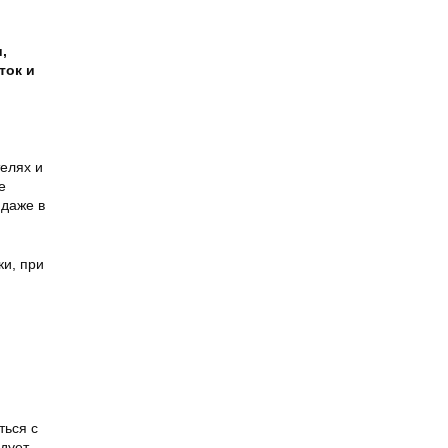
,
ток и
елях и
е
 даже в
ки, при
ться с
едует