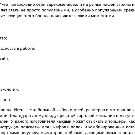
кеа превосходно себя зарекомендовали на рынке нашей страны и 
 лет стали не просто популярными, а особенно популярными сред
вые позиции этого бренда поясняются такими моментами:
тво;
асность в работе;
зайн;
 экологии;
н цен.
бренда Икеа — это большой выбор стилей, размеров и материалов 
сти. Благодаря этому продукция этой торговой компании пользует
лей. У даного изготовителя каждый может отыскать и торшеры, ка
онструкции подсветки для шкафов и полок, и комбинированные исто
омфортными регулируемыми кронштейнами, дающими возможность н