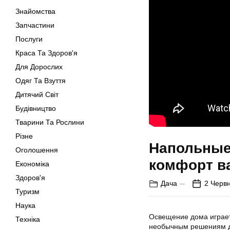
Знайомства
Запчастини
Послуги
Краса Та Здоров'я
Для Дорослих
Одяг Та Взуття
Дитячий Світ
Будівництво
Тварини Та Рослини
Різне
Напольные 
Оголошення
комфорт в
Економіка
Здоров'я
Дача
2 Червн
Туризм
Наука
Освещение дома играет
Техніка
необычным решениям д