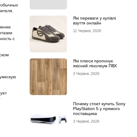
необычных
бителя.
Які переваги у купівлі
взуття онлайн
ление.
11 Червня, 2026
нтазии
ность с
ском
Які плюси пропонує
якісний лінолеум ПВХ
3 Червня, 2026
ружескую
ует
у
Почему стоит купить Sony
PlayStation 5 у прямого
поставщика
3 Червня, 2026