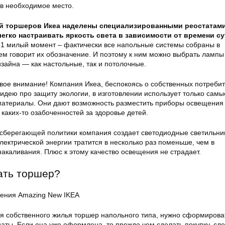
 в необходимое место.
 торшеров Икеа наделены специализированными реостатами
егко настраивать яркость света в зависимости от времени су
1 милый момент – фактически все напольные системы собраны в
чем говорит их обозначение. И поэтому к ним можно выбрать лампы
зайна — как настольные, так и потолочные.
вое внимание! Компания Икеа, беспокоясь о собственных потребит
идею про защиту экологии, в изготовлении использует только самы
атериалы. Они дают возможность разместить приборы освещения
 каких-то озабоченностей за здоровье детей.
осберегающей политики компания создает светодиодные светильни
лектрической энергии тратится в несколько раз поменьше, чем в
акаливания. Плюс к этому качество освещения не страдает.
ать торшер?
ения Amazing New IKEA
я собственного жилья торшер напольного типа, нужно сформирова
аты. Если она уже оформлена, то прежде чем сделать покупку, сл