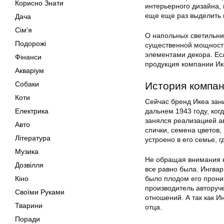
Корисно Знати
интерьерного дизайна,
еще еще раз выделить
Дача
Сім'я
О напольных светильни
Подорожі
существенной мощност
элементами декора. Ес
Фінанси
продукция компании Ике
Акваріум
Собаки
История компа
Коти
Сейчас бренд Икеа зан
Електрика
дальнем 1943 году, ко
занялся реализацией ав
Авто
спички, семена цветов,
Література
устроено в его семье, 
Музика
Не обращая внимания н
Дозвілля
все равно была. Ингвар
Кіно
было плодом его прониц
производитель авторуч
Своїми Руками
отношений. А так как И
Тварини
отца.
Поради