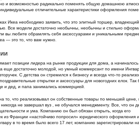
 но и возможностью радикально поменять общую домашнюю атмос
 индивидуальные отличительные характеристики оформления пом
ках Икеа необходимо заявить, что это элитный торшер, владеющий
ью. Все модели достаточно необычны, необычны и стильно офор
ли вы любите обрамлять себя аксессуарами и уникальными предме
а — это то, что вам нужно.
нии
имает позиции лидера на рынке продукции для дома, а начиналось 
гда еще достаточно молодой, но умный коммерсант по имени Ингва
торучек. С детства он стремился к бизнесу и всегда что-то реализ
 поздравительные открытки и аксессуары для новогодних елок. Так
где и дед, и папа занимались коммерцией.
а то, что реализовывал он собственные товары по меньшей цене,
 никогда не завершал вуз , не обучался менеджменту. Все, что он д
ательности и ума. Компанию он был обязан открыть, когда его
ек из Франции «настойчиво попросил» юридического оформления 
нгвару в то время было всего 17 лет, компанию зарегистрировали н