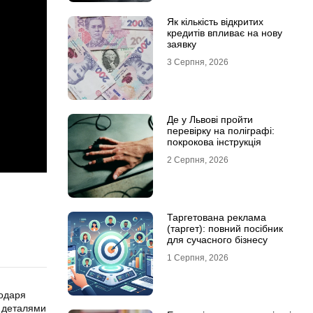
Як кількість відкритих
кредитів впливає на нову
заявку
3 Серпня, 2026
Де у Львові пройти
перевірку на поліграфі:
покрокова інструкція
2 Серпня, 2026
Таргетована реклама
(таргет): повний посібник
для сучасного бізнесу
1 Серпня, 2026
годаря
 деталями