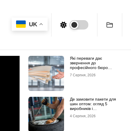
UK
Які переваги дає
звернення до
професійного бюро
перекладів
7 Серпня, 2026
Де замовити пакети для
шин оптом: огляд 5
виробників і
постачальників в Україні
4 Серпня, 2026