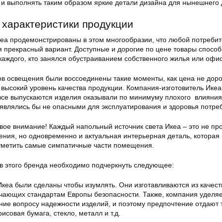
и выполнять таким образом яркие детали дизайна для нынешнего 
характеристики продукции
а продемонстрированы в этом многообразии, что любой потребит
я прекрасный вариант. Доступные и дорогие по цене товары спосо
каждого, кто занялся обустраиванием собственного жилья или офис
ов освещения были воссоединены такие моменты, как цена не доро
 высокий уровень качества продукции. Компания-изготовитель Икеа
б все выпускаются изделия оказывали по минимуму плохого влияния
являлись бы не опасными для эксплуатирования и здоровья потре
вое внимание! Каждый напольный источник света Икеа – это не пр
ния, но одновременно и актуальная интерьерная деталь, которая
отметить самые симпатичные части помещения.
в этого бренда необходимо подчеркнуть следующее:
Икеа были сделаны чтобы изумлять. Они изготавливаются из качес
чающих стандартам Европы безопасности. Также, компания уделя
ие вопросу надежности изделий, и поэтому предпочтение отдают 
исовая бумага, стекло, металл и т.д.