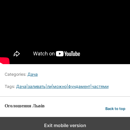
Categories:
Дача
Tags:
Дача|заливать|ли|можно|фундамент|частями
Оголошення Львів
Back to top
Exit mobile version