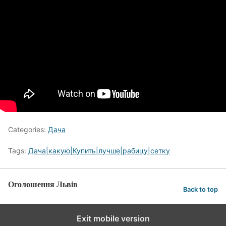
Categories:
Дача
Tags:
Дача|какую|Купить|лучше|рабицу|сетку
Оголошення Львів
Back to top
Exit mobile version