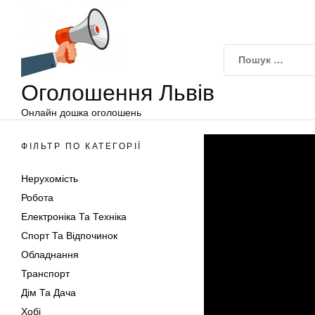
Оголошення
Перейти
Львів
до
вмісту
Оголошення Львів
Онлайн дошка оголошень
ФІЛЬТР ПО КАТЕГОРІЇ
Нерухомість
Робота
Електроніка Та Техніка
Спорт Та Відпочинок
Обладнання
Транспорт
Дім Та Дача
Хобі