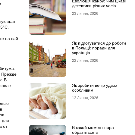
Еволюція жанру: чим цікаві
м
детективи різних часів
23 Липня, 2026
твующая
45°С.
те на сайт
Як підготуватися до роботи
в Польщі: поради для
українців
22 Липня, 2026
битума.
. Прежде
к. В
Як зробити вечір удвох
ровле
особливим
12 Липня, 2026
орные
в
ов
ю для
а от
В какой момент пора
обратиться в