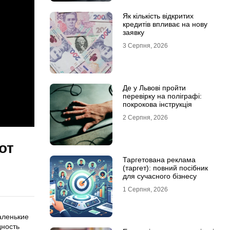
Як кількість відкритих
кредитів впливає на нову
заявку
3 Серпня, 2026
Де у Львові пройти
перевірку на поліграфі:
покрокова інструкція
2 Серпня, 2026
от
Таргетована реклама
(таргет): повний посібник
для сучасного бізнесу
1 Серпня, 2026
аленькие
дность