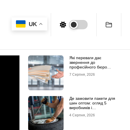
UK
Які переваги дає
звернення до
професійного бюро
перекладів
7 Серпня, 2026
Де замовити пакети для
шин оптом: огляд 5
виробників і
постачальників в Україні
4 Серпня, 2026