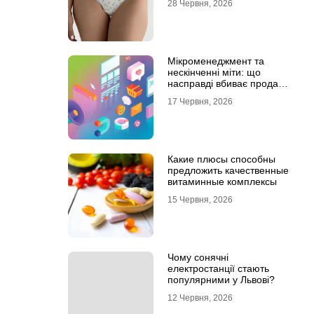
28 Червня, 2026
Мікроменеджмент та
нескінченні міти: що
насправді вбиває продажі
в IT-аутсорсі
17 Червня, 2026
Какие плюсы способны
предложить качественные
витаминные комплексы
15 Червня, 2026
Чому сонячні
електростанції стають
популярними у Львові?
12 Червня, 2026