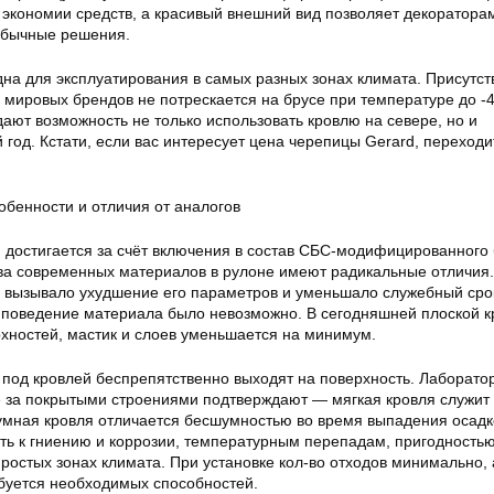
 экономии средств, а красивый внешний вид позволяет декоратора
обычные решения.
дна для эксплуатирования в самых разных зонах климата. Присутс
 мировых брендов не потрескается на брусе при температуре до -
ают возможность не только использовать кровлю на севере, но и
 год. Кстати, если вас интересует цена черепицы Gerard, переходи
м достигается за счёт включения в состав СБС-модифицированного 
ва современных материалов в рулоне имеют радикальные отличия
о вызывало ухудшение его параметров и уменьшало служебный сро
ь поведение материала было невозможно. В сегодняшней плоской к
рхностей, мастик и слоев уменьшается на минимум.
ы под кровлей беспрепятственно выходят на поверхность. Лаборат
 за покрытыми строениями подтверждают — мягкая кровля служит 
тумная кровля отличается бесшумностью во время выпадения осадк
ть к гниению и коррозии, температурным перепадам, пригодность
ростых зонах климата. При установке кол-во отходов минимально, 
буется необходимых способностей.