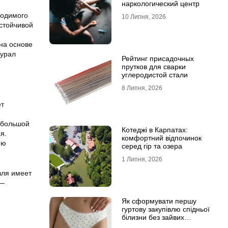
наркологический центр
ходимого
10 Липня, 2026
стойчивой
на основе
пурал
Рейтинг присадочных
прутков для сварки
углеродистой стали
8 Липня, 2026
ет
и большой
Котеджі в Карпатах:
я.
комфортний відпочинок
ию
серед гір та озера
1 Липня, 2026
вля имеет
 —
Як сформувати першу
гуртову закупівлю спідньої
білизни без зайвих
залишків на складі