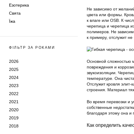
Езотерика
Не зависимо от желани
Свята
цвета или формы. Кров
к влаге или OSB. К чи
Їжа
черепица и черепица и
полимеров. Не зависим
к примеру, отслужит не
ФІЛЬТР ЗА РОКАМИ
2026
Основной сложностью м
повреждения и коррози
2025
звукоизоляции. Черепи
2024
температуре. Она чиста
Отслужит кровля элит-к
2023
строения. Материал тя
2022
2021
Во время перевозки и у
собственные недостатк
2020
благодаря этому она и 
2019
Как определить каче
2018