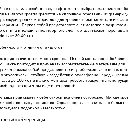
й человека или свойств ландшафта можно выбрать материал необ
ля из мягкой кровли крепится на сплошном основании из фанеры у
слу конкурирующих материалов для кровли относится металлическая
з керамики. Первая собой представляет лист металла с покрытием 
о от типа и толщины полимерного слоя, металлическая черепица 
 больше 30-40 лет.
атериала считается места крепежа. Плохой монтаж за собой влеч
ю. Также приходится применять вспомогательные материалы для
ца из керамики собой представляет глину, обожженную в печах пр
я экологически, стойкая к воздействию атмосферной среды, крепка
ласса до 100 лет. в начале монтажа требуется закрепить конструкц
жкий, однако при этом еще и непрочный.
кладки принуждает к себе относиться очень осторожно. Мягкая кро
и и собственные достоинства. Однако первых значительно больше
пользуется подобной известностью.
ство гибкой черепицы