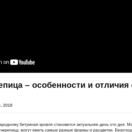
епица – особенности и отличия 
я, 2018
народному битумная кровля становится актуальнее день ото дня. М
черепицу, могут иметь самые разные формы и расцветки. Безотхо