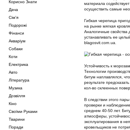
Корисно Знати
материала содействует
осуществить самые не
Дача
Сім'я
Гибкая черепица приго
Подорожі
на рынке мягкая кровля
Аналогичные свойства д
Фінанси
устанавливать ее целый
Акваріум
blagosvit.com.ua.
Собаки
Коти
Електрика
Устойчивость к мороза
Технологии производст
Авто
битум наплавлялся, чт
Література
результате предсказат
Музика
кол-во склеенных пове
Дозвілля
В следствии этого пар
Кіно
проверки и наблюдение
среднем 40-50 лет. Би
Своїми Руками
атмосферы, устойчивос
Тварини
эксплуатирования в неп
Поради
кровельщиков не потре