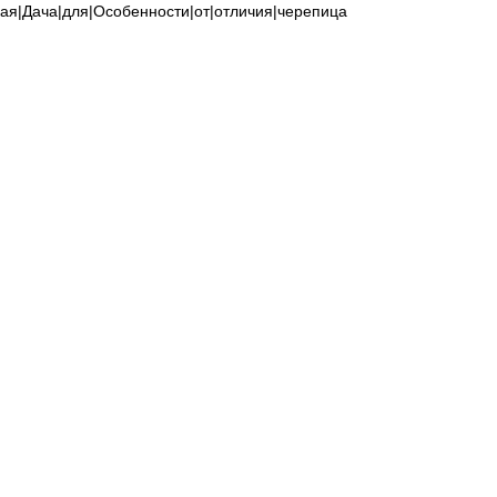
кая|Дача|для|Особенности|от|отличия|черепица