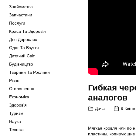
Знайомства
Запчастини
Послуги
Краса Та Здоров'я
Для Дорослих
Одяг Та Взуття
Дитячий Світ
Будівництво
Тварини Та Рослини
Різне
Гибкая чер
Оголошення
аналогов
Економіка
Здоров'я
Дача
9 Квітн
Туризм
Наука
Мягкая кровля или по 
Техніка
пластины, копирующие 