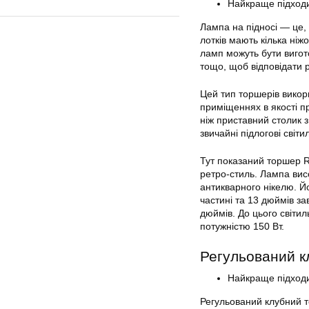
Найкраще підходит
Лампа на підносі — це, 
лотків мають кілька ніж
ламп можуть бути вигото
тощо, щоб відповідати 
Цей тип торшерів викори
приміщеннях в якості п
ніж приставний столик 
звичайні підлогові світи
Тут показаний торшер Ro
ретро-стиль. Лампа вис
антикварного нікелю. Й
частині та 13 дюймів з
дюймів. До цього світ
потужністю 150 Вт.
Регульований к
Найкраще підходи
Регульований клубний т