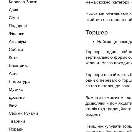
Корисно Знати
межах кожної категорії і
Дача
Нижче ми розглянемо ос
Сім'я
який тип освітлення на
Подорожі
Торшер
Фінанси
Акваріум
Найкраще підходи
Собаки
Торшер — один з найпоп
вертикальною формою, 
Коти
колони. Назва походить
Електрика
Авто
Торшери не займають ба
однією перевагою торше
Література
світло в стелю, де воно
Музика
Дозвілля
Лампа з вимикачем і ла
дозволяючи пом’якшити а
Кіно
стилів (від традиційног
Своїми Руками
бюджет.
Тварини
Перш ніж купувати торш
Поради
всього підійде міцна, о