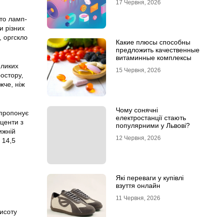
17 Червня, 2026
ато ламп-
и різних
, оргскло
Какие плюсы способны
предложить качественные
витаминные комплексы
еликих
15 Червня, 2026
остору,
жче, ніж
Чому сонячні
 пропонує
електростанції стають
центи з
популярними у Львові?
ижній
12 Червня, 2026
 14,5
Які переваги у купівлі
взуття онлайн
11 Червня, 2026
висоту