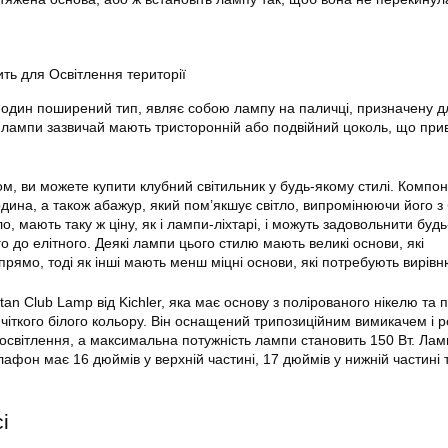
ть для Освітлення території
 один поширений тип, являє собою лампу на паличці, призначену д
Ці лампи зазвичай мають тристоронній або подвійний цоколь, що при
ом, ви можете купити клубний світильник у будь-якому стилі. Компо
дина, а також абажур, який пом’якшує світло, випромінюючи його з 
о, мають таку ж ціну, як і лампи-ліхтарі, і можуть задовольнити буд
 до елітного. Деякі лампи цього стилю мають великі основи, які
прямо, тоді як інші мають менш міцні основи, які потребують вирів
tan Club Lamp від Kichler, яка має основу з полірованого нікелю та 
 чіткого білого кольору. Він оснащений трипозиційним вимикачем і 
освітлення, а максимальна потужність лампи становить 150 Вт. Ла
плафон має 16 дюймів у верхній частині, 17 дюймів у нижній частині 
і