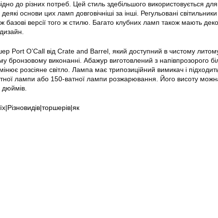
ідно до різних потреб. Цей стиль здебільшого використовується для
 деякі основи цих ламп довговічніші за інші. Регульовані світильник
ж базові версії того ж стилю. Багато клубних ламп також мають дек
дизайн.
р Port O’Call від Crate and Barrel, який доступний в чистому литом
у бронзовому виконанні. Абажур виготовлений з напівпрозорого бі
мінює розсіяне світло. Лампа має трипозиційний вимикач і підходит
тної лампи або 150-ватної лампи розжарювання. Його висоту можн
8 дюймів.
їх|Різновидів|торшерів|як