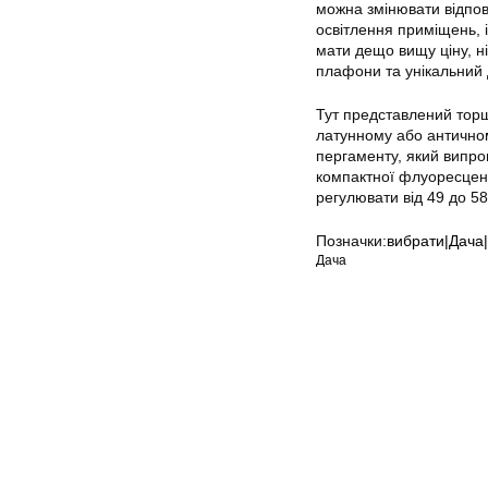
можна змінювати відпов
освітлення приміщень, і
мати дещо вищу ціну, ні
плафони та унікальний 
Тут представлений торше
латунному або античном
пергаменту, який випро
компактної флуоресцен
регулювати від 49 до 5
Позначки:
вибрати|Дача|
Дача