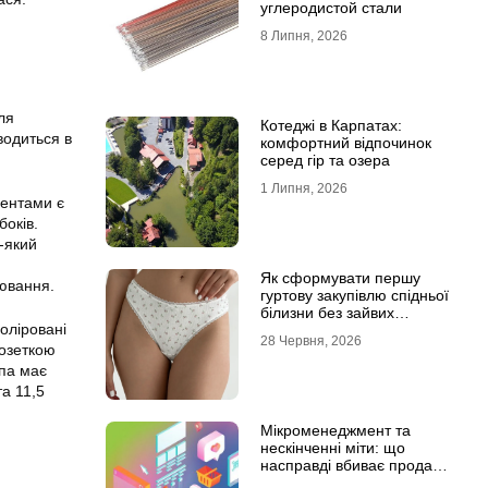
углеродистой стали
8 Липня, 2026
ля
Котеджі в Карпатах:
водиться в
комфортний відпочинок
серед гір та озера
1 Липня, 2026
нентами є
боків.
ь-який
Як сформувати першу
нювання.
гуртову закупівлю спідньої
білизни без зайвих
поліровані
залишків на складі
28 Червня, 2026
розеткою
мпа має
та 11,5
Мікроменеджмент та
нескінченні міти: що
насправді вбиває продажі
в IT-аутсорсі