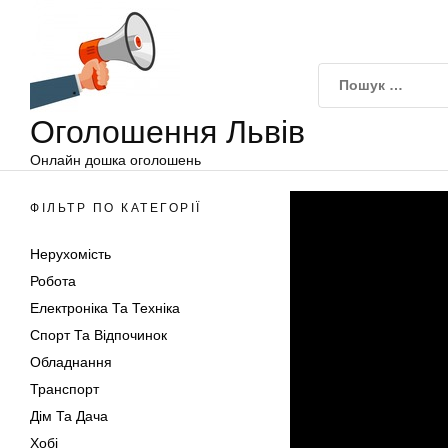
Оголошення
Перейти
Львів
до
вмісту
Оголошення Львів
Онлайн дошка оголошень
ФІЛЬТР ПО КАТЕГОРІЇ
Нерухомість
Робота
Електроніка Та Техніка
Спорт Та Відпочинок
Обладнання
Транспорт
Дім Та Дача
Хобі