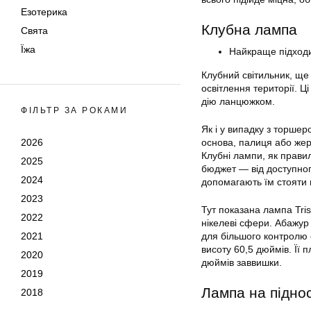
Езотерика
Клубна лампа
Свята
Їжа
Найкраще підходи
Клубний світильник, ще
освітлення території. 
дію ланцюжком.
ФІЛЬТР ЗА РОКАМИ
Як і у випадку з торшер
2026
основа, палиця або жер
Клубні лампи, як правил
2025
бюджет — від доступного
2024
допомагають їм стояти 
2023
Тут показана лампа Tris
2022
нікелеві сфери. Абажур
2021
для більшого контролю 
висоту 60,5 дюймів. Її 
2020
дюймів заввишки.
2019
Лампа на піднос
2018