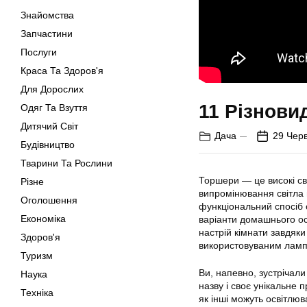
Знайомства
Запчастини
Послуги
Краса Та Здоров'я
Для Дорослих
11 Різновид
Одяг Та Взуття
Дитячий Світ
Дача
29 Чер
Будівництво
Тварини Та Рослини
Торшери — це високі св
Різне
випромінювання світла
Оголошення
функціональний спосіб 
Економіка
варіанти домашнього ос
настрій кімнати завдяки
Здоров'я
використовуваним ламп
Туризм
Ви, напевно, зустрічали
Наука
назву і своє унікальне 
Техніка
як інші можуть освітлюва