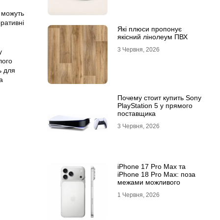
и можуть
оративні
Які плюси пропонує
якісний лінолеум ПВХ
3 Червня, 2026
у
лого
ь для
а
Почему стоит купить Sony
PlayStation 5 у прямого
поставщика
3 Червня, 2026
iPhone 17 Pro Max та
iPhone 18 Pro Max: поза
межами можливого
1 Червня, 2026