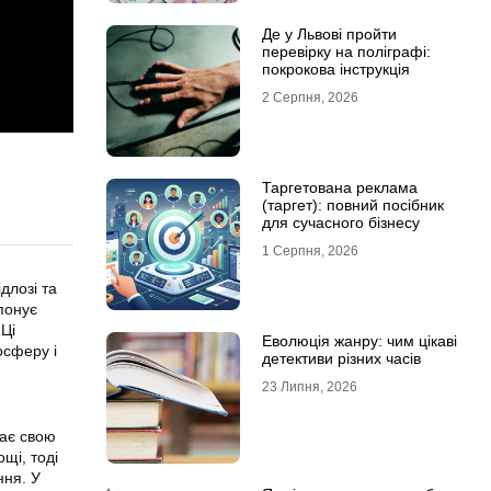
Де у Львові пройти
перевірку на поліграфі:
покрокова інструкція
2 Серпня, 2026
Таргетована реклама
(таргет): повний посібник
для сучасного бізнесу
1 Серпня, 2026
длозі та
понує
 Ці
Еволюція жанру: чим цікаві
осферу і
детективи різних часів
23 Липня, 2026
має свою
щі, тоді
ння. У