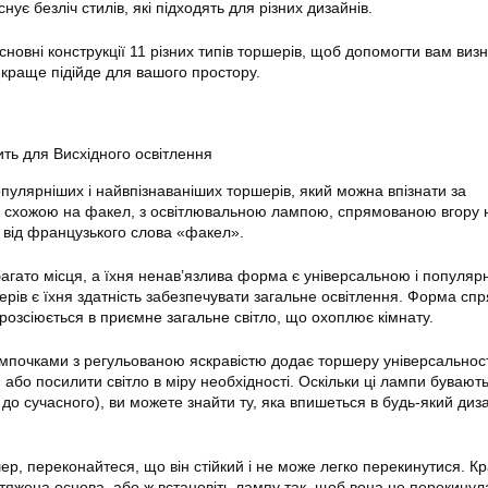
снує безліч стилів, які підходять для різних дизайнів.
новні конструкції 11 різних типів торшерів, щоб допомогти вам визн
йкраще підійде для вашого простору.
ть для Висхідного освітлення
улярніших і найвпізнаваніших торшерів, який можна впізнати за
схожою на факел, з освітлювальною лампою, спрямованою вгору н
 від французького слова «факел».
гато місця, а їхня ненав’язлива форма є універсальною і популя
рів є їхня здатність забезпечувати загальне освітлення. Форма сп
 розсіюється в приємне загальне світло, що охоплює кімнату.
мпочками з регульованою яскравістю додає торшеру універсальност
бо посилити світло в міру необхідності. Оскільки ці лампи бувають
о до сучасного), ви можете знайти ту, яка впишеться в будь-який диза
ер, переконайтеся, що він стійкий і не може легко перекинутися. К
бтяжена основа, або ж встановіть лампу так, щоб вона не перекинул