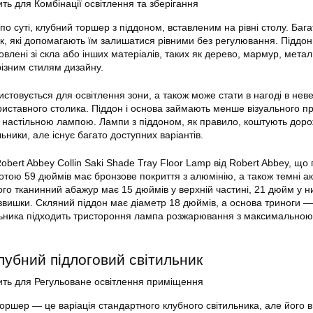
ь для Комбінації освітлення та зберігання
по суті, клубний торшер з піддоном, вставленим на рівні столу. Баг
ок, які допомагають їм залишатися рівними без регулювання. Піддон
влені зі скла або інших матеріалів, таких як дерево, мармур, метал
різним стилям дизайну.
стовується для освітлення зони, а також може стати в нагоді в нев
риставного столика. Піддон і основа займають менше візуального пр
з настільною лампою. Лампи з піддоном, як правило, коштують доро
льники, але існує багато доступних варіантів.
bert Abbey Collin Saki Shade Tray Floor Lamp від Robert Abbey, що
отою 59 дюймів має бронзове покриття з алюмінію, а також темні ак
ого тканинний абажур має 15 дюймів у верхній частині, 21 дюйм у н
аввишки. Скляний піддон має діаметр 18 дюймів, а основа триноги —
ильника підходить тристороння лампа розжарювання з максимальною
лубний підлоговий світильник
ть для Регульоване освітлення приміщення
оршер — це варіація стандартного клубного світильника, але його 