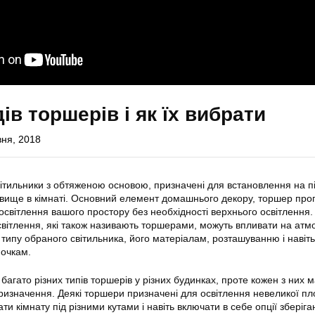
ів торшерів і як їх вибрати
вня, 2018
ітильники з обтяженою основою, призначені для встановлення на пі
 вище в кімнаті. Основний елемент домашнього декору, торшер про
освітлення вашого простору без необхідності верхнього освітлення.
вітлення, які також називають торшерами, можуть впливати на атм
 типу обраного світильника, його матеріалам, розташуванню і навіть
очкам.
 багато різних типів торшерів у різних будинках, проте кожен з них 
призначення. Деякі торшери призначені для освітлення невеликої пло
ти кімнату під різними кутами і навіть включати в себе опції зберіга