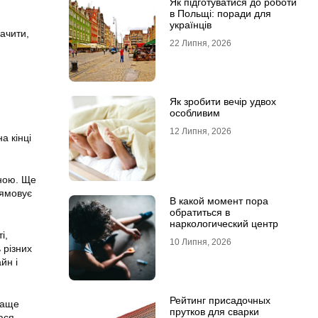
Як підготуватися до роботи
в Польщі: поради для
українців
ачити,
22 Липня, 2026
Як зробити вечір удвох
особливим
12 Липня, 2026
а кінці
рною. Ще
рямовує
В какой момент пора
обратиться в
наркологический центр
і,
10 Липня, 2026
 різних
йн і
Рейтинг присадочных
раще
прутков для сварки
ася.