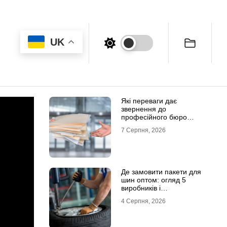
UK
Які переваги дає
звернення до
професійного бюро
перекладів
7 Серпня, 2026
Де замовити пакети для
шин оптом: огляд 5
виробників і
постачальників в Україні
4 Серпня, 2026