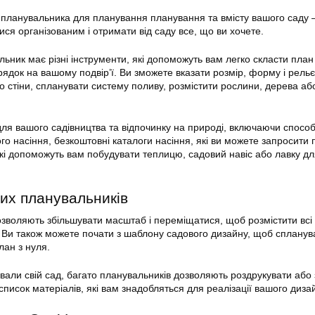
 планувальника для планування планування та вмісту вашого саду
ся організованим і отримати від саду все, що ви хочете.
ьник має різні інструменти, які допоможуть вам легко скласти план
ядок на вашому подвір’ї. Ви зможете вказати розмір, форму і рель
бо стіни, спланувати систему поливу, розмістити рослини, дерева або
 для вашого садівництва та відпочинку на природі, включаючи спосо
о насіння, безкоштовні каталоги насіння, які ви можете запросити
які допоможуть вам побудувати теплицю, садовий навіс або лавку д
их планувальників
озволяють збільшувати масштаб і переміщатися, щоб розмістити вс
. Ви також можете почати з шаблону садового дизайну, щоб спланув
лан з нуля.
ували свій сад, багато планувальників дозволяють роздрукувати або
писок матеріалів, які вам знадобляться для реалізації вашого диза