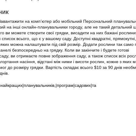
ник
 Завантажити на комп’ютер або мобільний Персональний плануваль
жий на інші онлайн-планувальники городу, але не такий детальний 
го ви можете створити свої грядки, висадити на них бажані рослини,
список всього, що є у вашому саду. Доступні квадратні, прямокутні, 
з яких можна налаштувати під свій розмір. Додати рослини так само 
панелі безпосередньо на грядку. Коли ви закінчите і будете готові
саду, ви отримаєте повне зображення саду, а також список всіх росл
ортання насіння, відстані між ними і висоти рослин, кожне з яких 
мог до розміру грядки. Вартість складає всього $10 за 90 днів необ
днів.
|найкращих|планувальників,|програм|садових|та