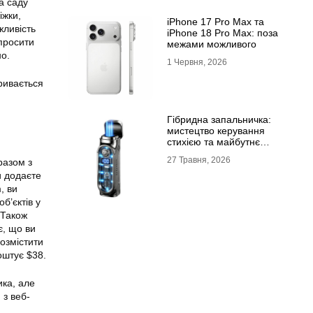
а саду
іжки,
iPhone 17 Pro Max та
жливість
iPhone 18 Pro Max: поза
просити
межами можливого
но.
1 Червня, 2026
кривається
Гібридна запальничка:
мистецтво керування
стихією та майбутнє
портативного вогню
27 Травня, 2026
разом з
и додаєте
, ви
б’єктів у
 Також
є, що ви
озмістити
оштує $38.
ика, але
 з веб-