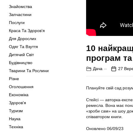
Знайомства
Запчастини
Послуги
Краса Та Здоров'я
Для Дорослих
10 найкращ
Одяг Та Взуття
Дитячий Світ
програм та
Будівництво
Дача
27 Вер
Тварини Та Рослини
Різне
Оголошення
Плануйте свій сад розу
Економіка
Стейсі — авторка-експе
Здоров'я
ремесла. Вона має понад
Туризм
«зроби сам» на шоу докт
співавтором книги.
Наука
Техніка
Оновлено 06/09/23