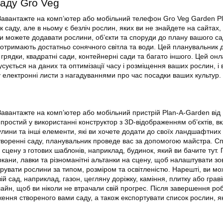
аду Gro Veg
 Завантажте на комп’ютер або мобільний телефон Gro Veg Garden P
саду, але в ньому є безліч рослин, яких ви не знайдете на сайтах,
 можете додавати рослини, об’єкти та споруди до плану вашого са
отримають достатньо сонячного світла та води. Цей планувальник 
 грядки, квадратні сади, контейнерні сади та багато іншого. Цей он
ується на даних та оптимізації часу і розміщення ваших рослин, і в
електронні листи з нагадуваннями про час посадки ваших культур.
Завантажте на комп’ютер або мобільний пристрій Plan-A-Garden від 
ростий у використанні конструктор з 3D-відображенням об’єктів, 
улини та інші елементи, які ви хочете додати до своїх ландшафтних
воренні саду, планувальник проведе вас за допомогою майстра. С
сцену з готових шаблонів, наприклад, будинок, який ви бачите тут. 
кани, лавки та різноманітні альтанки на сцену, щоб налаштувати зо
трувати рослини за типом, розміром та освітленістю. Нарешті, ви м
й сад, наприклад, газон, цегляну доріжку, каміння, плитку або грав
айн, щоб ви ніколи не втрачали свій прогрес. Після завершення ро
ення створеного вами саду, а також експортувати список рослин, як
.