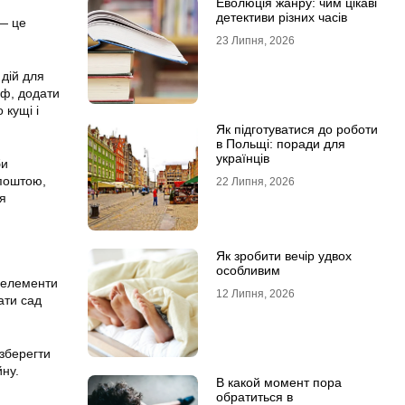
Еволюція жанру: чим цікаві
детективи різних часів
 — це
23 Липня, 2026
 дій для
єф, додати
 кущі і
Як підготуватися до роботи
в Польщі: поради для
українців
би
 поштою,
22 Липня, 2026
ля
Як зробити вечір удвох
особливим
і елементи
12 Липня, 2026
ати сад
 зберегти
йну.
В какой момент пора
обратиться в