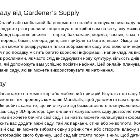
аду від Gardener’s Supply
 Онлайн або мобільний За допомогою онлайн-планувальника саду на
ядаєте різні рослини і перетягуєте потрібні вам на сітку, яку можна
еред варіантів рослин — огірки, баклажани, морква, часник, кінза, 
 перець, бамія, селера, дині, шніт-цибуля та багато інших. Якщо ви
, ви можете роздрукувати тільки зображення саду або включити ін
я про посадку містить багато корисної інформації, наприклад, як в
ж рослинами, як часто слід висаджувати нову культуру, кількість днів
ки, які допоможуть вам успішно посіяти насіння. Цей онлайн планув
лани саду, які ви можете використовувати як натхнення.
ду
Завантажте на комп’ютер або мобільний пристрій Візуалізатор саду 
ументів, які пропонує компанія Marshalls, щоб допомогти вам спрое
Він робить саме те, що ви очікуєте від безкоштовного планувальник
 ваш сад у 3D-просторі. Цей онлайн планувальник саду дозволяє точ
ким ви хочете бачити свій сад, і ви навіть можете налаштувати форм
сить вас додати межі саду, такі як паркани, стіни або живоплоти. Ко
свій сад, ви можете вибрати одну з різних тем або створити власну з
отографію свого будинку, щоб сад міг стояти поруч з ним, щоб дат