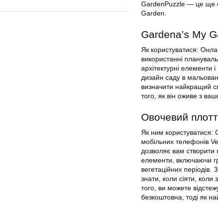
GardenPuzzle — це ще о
Garden.
Gardena’s My G
Як користуватися: Онла
використанні плануваль
архітектурні елементи і 
дизайн саду в мальован
визначити найкращий сп
того, як він оживе з ва
Овочевий плот
Як ним користуватися: 
мобільних телефонів Ve
дозволяє вам створити 
елементи, включаючи гря
вегетаційних періодів.
знати, коли сіяти, коли
того, ви можете відстеж
безкоштовна, тоді як на
.