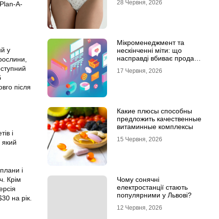
28 Червня, 2026
Plan-A-
Мікроменеджмент та
й у
нескінченні міти: що
насправді вбиває продажі
рослини,
в IT-аутсорсі
доступний
17 Червня, 2026
б
овго після
Какие плюсы способны
предложить качественные
витаминные комплексы
ів і
15 Червня, 2026
 який
плани і
Чому сонячні
ч. Крім
електростанції стають
ерсія
популярними у Львові?
30 на рік.
12 Червня, 2026