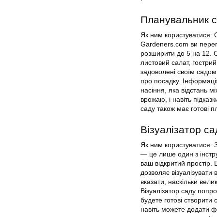
Планувальник с
Як ним користуватися:
Gardeners.com ви перегл
розширити до 5 на 12. С
листовий салат, гострий
задоволені своїм садом
про посадку. Інформаці
насіння, яка відстань мі
врожаю, і навіть підказ
саду також має готові п
Візуалізатор са
Як ним користуватися: 
— це лише один з інстр
ваш відкритий простір. 
дозволяє візуалізувати
вказати, наскільки вели
Візуалізатор саду попро
будете готові створити 
навіть можете додати ф