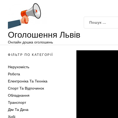
Оголошення
Перейти
Львів
до
вмісту
Оголошення Львів
Онлайн дошка оголошень
ФІЛЬТР ПО КАТЕГОРІЇ
Нерухомість
Робота
Електроніка Та Техніка
Спорт Та Відпочинок
Обладнання
Транспорт
Дім Та Дача
Хобі