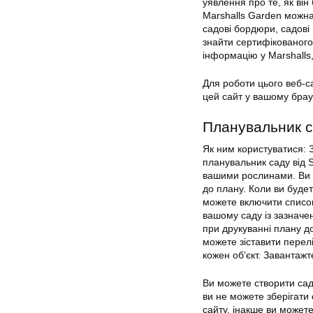
уявлення про те, як він
Marshalls Garden можна 
садові бордюри, садові 
знайти сертифікованого
інформацію у Marshalls
Для роботи цього веб-с
цей сайт у вашому брауз
Планувальник 
Як ним користуватися:
планувальник саду від S
вашими рослинами. Ви м
до плану. Коли ви будет
можете включити список 
вашому саду із зазначен
при друкуванні плану до
можете зіставити перел
кожен об’єкт. Завантаж
Ви можете створити сад
ви не можете зберігати 
сайту, інакше ви можете