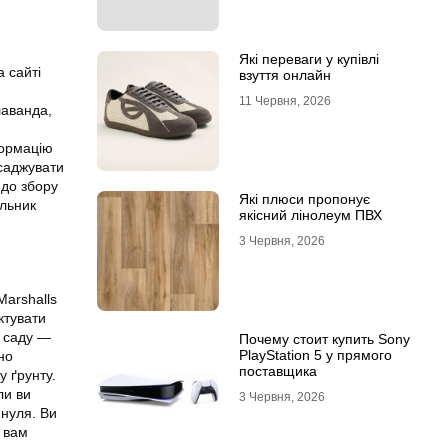
Які переваги у купівлі
 сайті
взуття онлайн
11 Червня, 2026
лаванда,
формацію
исаджувати
 до збору
Які плюси пропонує
альник
якісний лінолеум ПВХ
3 Червня, 2026
Marshalls
ктувати
а саду —
Почему стоит купить Sony
PlayStation 5 у прямого
но
поставщика
у ґрунту.
ли ви
3 Червня, 2026
 нуля. Ви
и вам