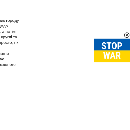
ник городу
щодо
 а потім
круглі та
просто, як
ин із
має
меженого