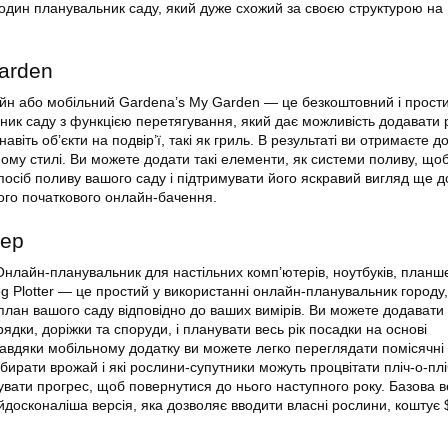
дин планувальник саду, який дуже схожий за своєю структурою на 
arden
йн або мобільний Gardena’s My Garden — це безкоштовний і прости
ник саду з функцією перетягування, який дає можливість додавати 
навіть об’єкти на подвір’ї, такі як гриль. В результаті ви отримаєте 
ому стилі. Ви можете додати такі елементи, як системи поливу, що
осіб поливу вашого саду і підтримувати його яскравий вигляд ще д
шого початкового онлайн-бачення.
тер
Онлайн-планувальник для настільних комп’ютерів, ноутбуків, планшет
g Plotter — це простий у використанні онлайн-планувальник городу,
план вашого саду відповідно до ваших вимірів. Ви можете додавати
дки, доріжки та споруди, і планувати весь рік посадки на основі
 Завдяки мобільному додатку ви можете легко переглядати помісячні 
 збирати врожай і які рослини-супутники можуть процвітати пліч-о-плі
увати прогрес, щоб повернутися до нього наступного року. Базова в
йдосконаліша версія, яка дозволяє вводити власні рослини, коштує $