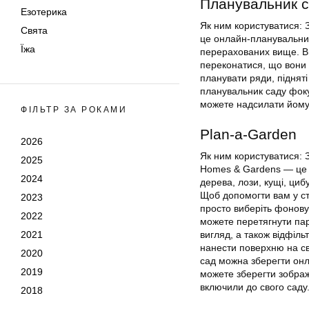
Планувальник с
Езотерика
Як ним користуватися:
Свята
це онлайн-планувальник 
Їжа
перерахованих вище. Ви
переконатися, що вони 
планувати ряди, підняті
планувальник саду фокус
можете надсилати йому 
ФІЛЬТР ЗА РОКАМИ
Plan-a-Garden
2026
Як ним користуватися: 
2025
Homes & Gardens — це п
2024
дерева, лози, кущі, циб
Щоб допомогти вам у ст
2023
просто виберіть фонову 
2022
можете перетягнути пар
2021
вигляд, а також відфіль
нанести поверхню на сві
2020
сад можна зберегти онл
2019
можете зберегти зображ
включили до свого саду
2018