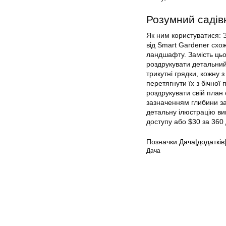
Розумний садів
Як ним користуватися:
від Smart Gardener схо
ландшафту. Замість цьо
роздрукувати детальний 
трикутні грядки, кожну 
перетягнути їх з бічної 
роздрукувати свій план 
зазначенням глибини заг
детальну ілюстрацію ви
доступу або $30 за 360 
Позначки:
Дача|додатків
Дача