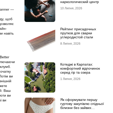
наркологический центр
10 Липня, 2026
lanner —
ду, щоб
дозволяє
лайн-
Рейтинг присадочных
прутков для сварки
и навіть
углеродистой стали
8 Липня, 2026
Better
включаючи
Котеджі в Карпатах:
 клумб.
комфортний відпочинок
початку
серед гір та озера
Потім ви
1 Липня, 2026
внішній
ожете
ій. Ваш
боти ви
Як сформувати першу
і ви
гуртову закупівлю спідньої
білизни без зайвих
залишків на складі