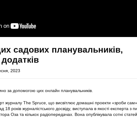
их садових планувальників,
 додатків
есня, 2023
мно за допомогою цих онлайн планувальників.
рт журналу The Spruce, що висвітлює домашні проекти «зроби сам»
 18 років журналістського досвіду, виступала в якості експерта з п
ора Оза та кількох радіопередачах. Вона опублікувала сотні статей 