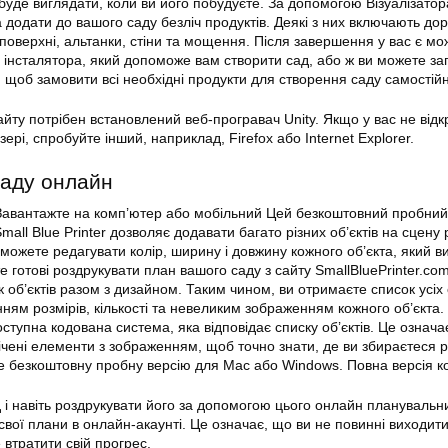
 буде виглядати, коли ви його побудуєте. За допомогою Візуалізатор
додати до вашого саду безліч продуктів. Деякі з них включають дор
поверхні, альтанки, стіни та мощення. Після завершення у вас є мо
 інсталятора, який допоможе вам створити сад, або ж ви можете за
, щоб замовити всі необхідні продукти для створення саду самостій
айту потрібен встановлений веб-програвач Unity. Якщо у вас не від
ері, спробуйте інший, наприклад, Firefox або Internet Explorer.
саду онлайн
 Завантажте на комп’ютер або мобільний Цей безкоштовний пробний
mall Blue Printer дозволяє додавати багато різних об’єктів на сцену 
ожете редагувати колір, ширину і довжину кожного об’єкта, який в
е готові роздрукувати план вашого саду з сайту SmallBluePrinter.com
об’єктів разом з дизайном. Таким чином, ви отримаєте список усіх о
ням розмірів, кількості та невеликим зображенням кожного об’єкта.
ступна кодована система, яка відповідає списку об’єктів. Це означа
ічені елементи з зображенням, щоб точно знати, де ви збираєтеся р
те безкоштовну пробну версію для Mac або Windows. Повна версія к
 і навіть роздрукувати його за допомогою цього онлайн планувальн
свої плани в онлайн-акаунті. Це означає, що ви не повинні виходити
 втратити свій прогрес.