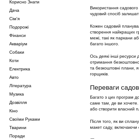
Корисно Знати
Використання садового
Дача
чудовий спосіб залишати
Сім'я
Кожен садовий планувал
Подорожі
створення найкращих гр
Фінанси
межі, такі як паркани а
Акваріум
багато іншого.
Собаки
Ось деякі інші ресурси
Коти
отримання безкоштовног
та безкоштовні плани, 
Електрика
горщиків.
Авто
Література
Переваги садов
Музика
Багато з цих програм д
Дозвілля
саме там, де ви хочете
або створити власний п
Кіно
Своїми Руками
Після того, як ви сплан
макет саду, включаючи с
Тварини
Поради