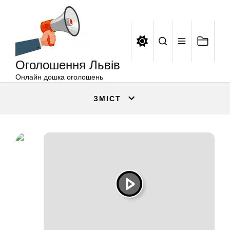
Оголошення
Перейти
Львів
до
вмісту
Оголошення Львів
Онлайн дошка оголошень
ЗМІСТ