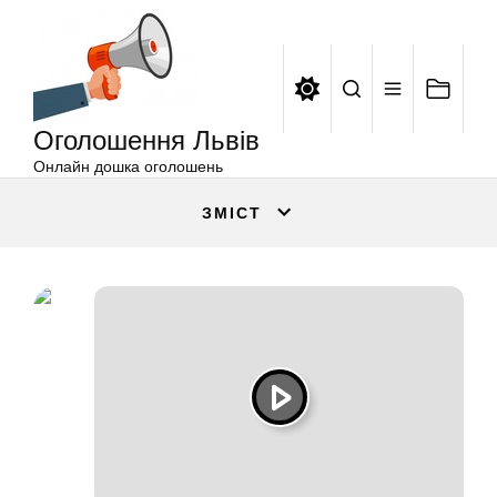
Оголошення
Перейти
Львів
до
вмісту
Оголошення Львів
Онлайн дошка оголошень
ЗМІСТ