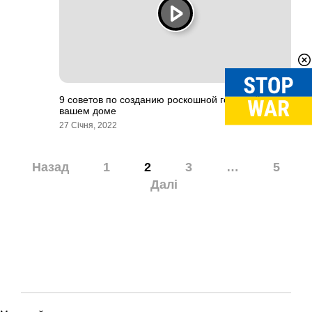
9 советов по созданию роскошной гостиной в
вашем доме
27 Січня, 2022
Навігація
Назад
1
2
3
…
5
записів
Далі